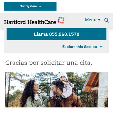
Our System
Menu
Se
t
Llama 855.960.1570
Explore this Section
Gracias por solicitar una cita.