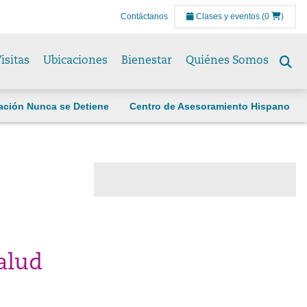
Contáctanos
Clases y eventos
(0
)
isitas
Ubicaciones
Bienestar
Quiénes Somos
Se
to
ación Nunca se Detiene
Centro de Asesoramiento Hispano
alud