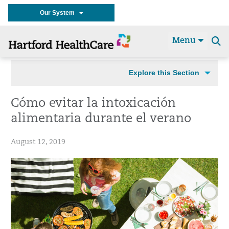
Our System
Menu
Se
t
Explore this Section
Cómo evitar la intoxicación
alimentaria durante el verano
August 12, 2019