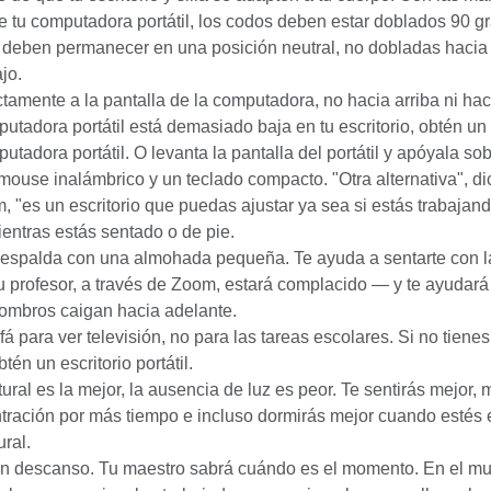
e tu computadora portátil, los codos deben estar doblados 90 g
deben permanecer en una posición neutral, no dobladas hacia 
jo.
ctamente a la pantalla de la computadora, no hacia arriba ni hac
putadora portátil está demasiado baja en tu escritorio, obtén un
utadora portátil. O levanta la pantalla del portátil y apóyala sob
mouse inalámbrico y un teclado compacto. "Otra alternativa", di
 "es un escritorio que puedas ajustar ya sea si estás trabajand
mientras estás sentado o de pie.
 espalda con una almohada pequeña. Te ayuda a sentarte con l
u profesor, a través de Zoom, estará complacido — y te ayudará 
hombros caigan hacia adelante.
fá para ver televisión, no para las tareas escolares. Si no tienes
tén un escritorio portátil.
tural es la mejor, la ausencia de luz es peor. Te sentirás mejor,
tración por más tiempo e incluso dormirás mejor cuando estés
ural.
n descanso. Tu maestro sabrá cuándo es el momento. En el m