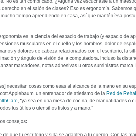
s. No es tan complicado. ¿Alguna vez escuchaste a un maestro
s derecho en el salón de clases? Eso es ergonomía. Sabemos q
 mucho tiempo aprendiendo en casa, así que manténٞ esa postu
ergonomía es la ciencia del espacio de trabajo (y espacio de ap
tensiones musculares en el cuello y los hombros, dolor de espal
nos y dolores de cabeza relacionados con el escritorio, la silla
minación y ángulo de visión de la computadora. Incluso la distan
canzar marcadores, notas adhesivas u otros suministros marca 
tes] necesitan cosas como esas al alcance de la mano en su es
 Scott Applebaum, un entrenador de atletismo de la
Red de Rehab
althCare
, “ya sea en una mesa de cocina, de manualidades o c
odos tus útiles o utensilios listos y a mano."
os consejos:
 de que tu escritorio y silla se adapten a tu cuerpo. Con las ma