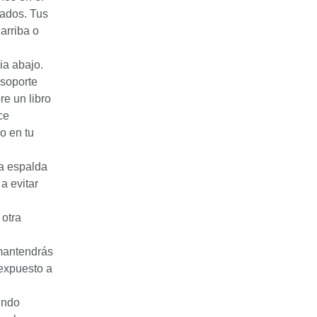
rados. Tus
arriba o
ia abajo.
 soporte
re un libro
ce
o en tu
a espalda
a evitar
 otra
 mantendrás
 expuesto a
undo