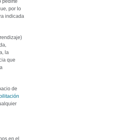
 pedirte
ue, por lo
ra indicada
rendizaje)
da,
, la
cia que
la
pacio de
ilitación
ualquier
nos en el