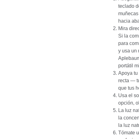
teclado d
muñecas 
hacia aba
Mira dire
Si la com
para comp
y usa un 
Aplebaum,
portátil 
Apoya tu
recta — t
que tus 
Usa el so
opción, ob
La luz na
la concen
la luz nat
Tómate u