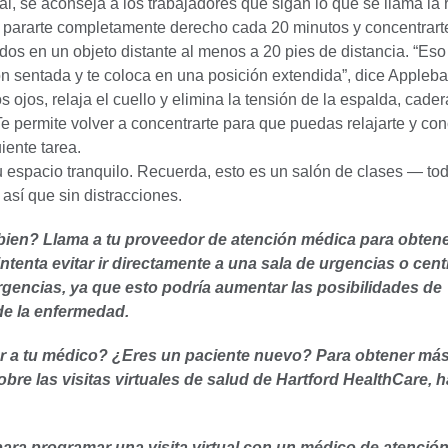
al, se aconseja a los trabajadores que sigan lo que se llama la 
: pararte completamente derecho cada 20 minutos y concentrart
os en un objeto distante al menos a 20 pies de distancia. “Eso
ón sentada y te coloca en una posición extendida”, dice Appleb
os ojos, relaja el cuello y elimina la tensión de la espalda, cader
 Te permite volver a concentrarte para que puedas relajarte y con
uiente tarea.
 espacio tranquilo. Recuerda, esto es un salón de clases — to
, así que sin distracciones.
 bien? Llama a tu proveedor de atención médica para obten
intenta evitar ir directamente a una sala de urgencias o cent
rgencias, ya que esto podría aumentar las posibilidades de
e la enfermedad.
r a tu médico? ¿Eres un paciente nuevo? Para obtener má
bre las visitas virtuales de salud de Hartford HealthCare, h
para programar una visita virtual con un médico de atenció