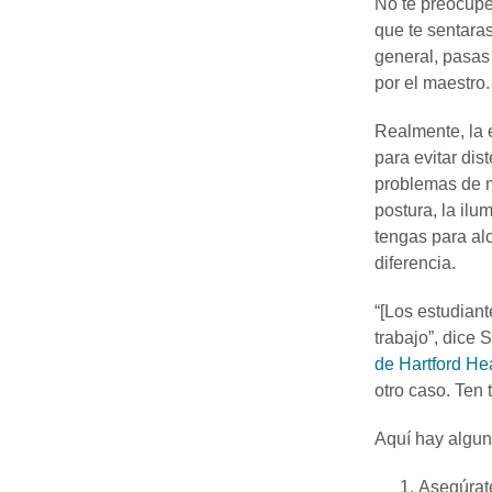
No te preocupe
que te sentara
general, pasas
por el maestro.
Realmente, la 
para evitar dis
problemas de ma
postura, la ilu
tengas para al
diferencia.
“[Los estudian
trabajo”, dice
de Hartford He
otro caso. Ten t
Aquí hay algun
Asegúrate