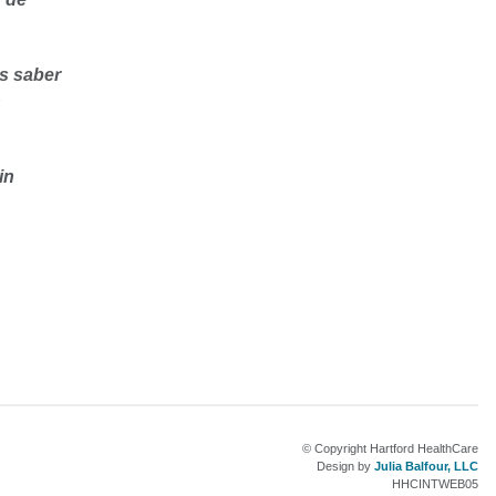
as saber
n
in
© Copyright Hartford HealthCare
Design by
Julia Balfour, LLC
HHCINTWEB05