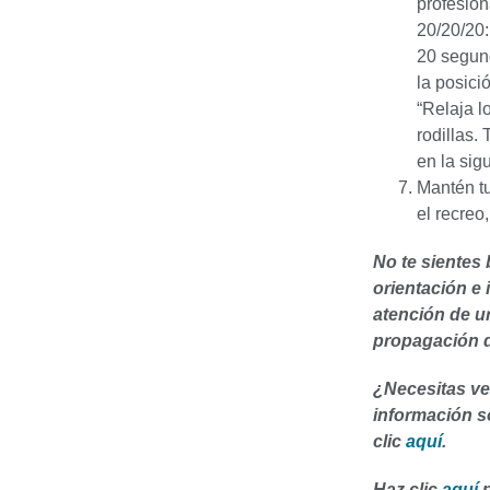
profesion
20/20/20
20 segund
la posici
“Relaja l
rodillas.
en la sig
Mantén tu
el recreo
No te sientes
orientación e 
atención de u
propagación d
¿Necesitas ve
información so
clic
aquí
.
Haz clic
aquí