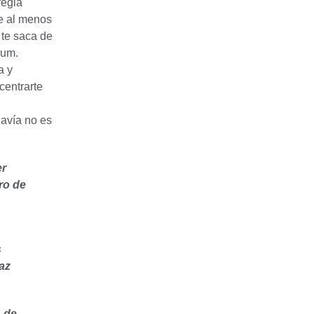
regla
e al menos
 te saca de
aum.
a y
centrarte
davía no es
er
ro de
s
az
n de