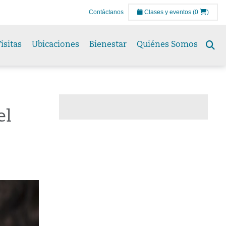
Contáctanos
Clases y eventos
(0
)
isitas
Ubicaciones
Bienestar
Quiénes Somos
Se
to
el