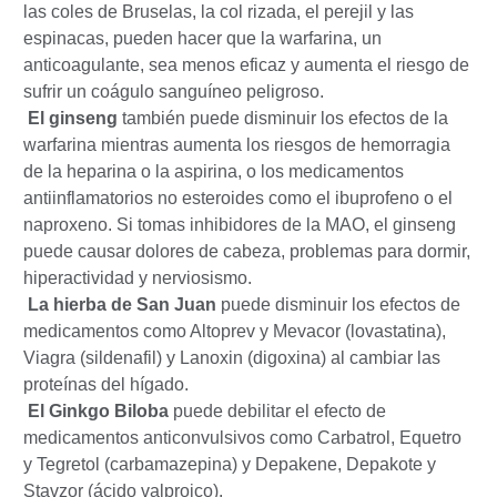
las coles de Bruselas, la col rizada, el perejil y las
espinacas, pueden hacer que la warfarina, un
anticoagulante, sea menos eficaz y aumenta el riesgo de
sufrir un coágulo sanguíneo peligroso.
El ginseng
también puede disminuir los efectos de la
warfarina mientras aumenta los riesgos de hemorragia
de la heparina o la aspirina, o los medicamentos
antiinflamatorios no esteroides como el ibuprofeno o el
naproxeno. Si tomas inhibidores de la MAO, el ginseng
puede causar dolores de cabeza, problemas para dormir,
hiperactividad y nerviosismo.
La hierba de San Juan
puede disminuir los efectos de
medicamentos como Altoprev y Mevacor (lovastatina),
Viagra (sildenafil) y Lanoxin (digoxina) al cambiar las
proteínas del hígado.
El Ginkgo Biloba
puede debilitar el efecto de
medicamentos anticonvulsivos como Carbatrol, Equetro
y Tegretol (carbamazepina) y Depakene, Depakote y
Stavzor (ácido valproico).