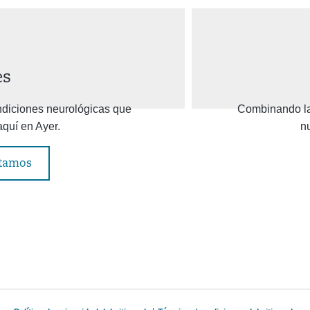
es
diciones neurológicas que
Combinando las
quí en Ayer.
nu
atamos