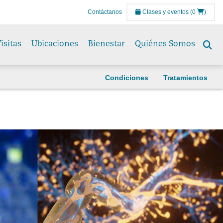
Contáctanos
Clases y eventos
(0
)
isitas
Ubicaciones
Bienestar
Quiénes Somos
Se
to
Condiciones
Tratamientos