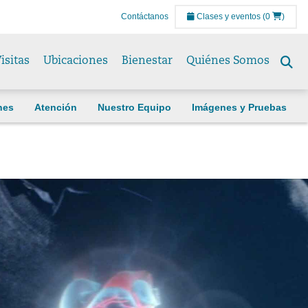
Contáctanos
Clases y eventos
(0
)
isitas
Ubicaciones
Bienestar
Quiénes Somos
Se
to
nes
Atención
Nuestro Equipo
Imágenes y Pruebas