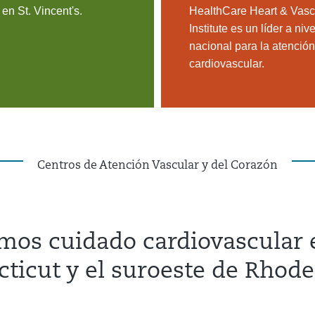
e en St. Vincent's.
HealthCare Heart & Vasc
Institute es un líder a nive
nacional para la atención
cardiovascular.
Centros de Atención Vascular y del Corazón
mos cuidado cardiovascular 
ticut y el suroeste de Rhode