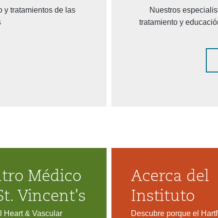
o y tratamientos de las
Nuestros especialis
s
tratamiento y educaci
tro Médico
Acerca del
St. Vincent's
Instituto
l Heart & Vascular
Descubre porque el Hartf