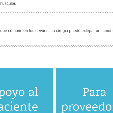
 muscular.
que comprimen los nervios. La cirugía puede extirpar un tumor 
poyo al
Para
aciente
proveedo