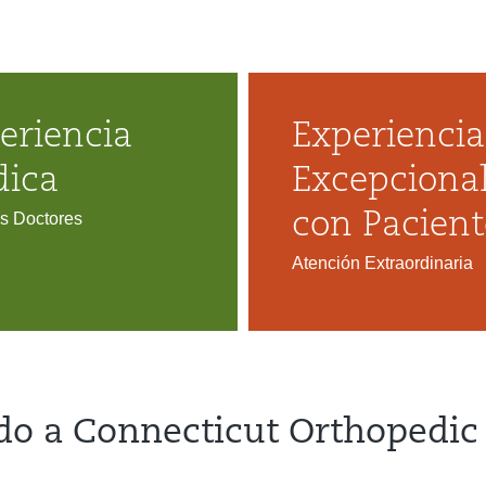
eriencia
Experiencia
ica
Excepciona
s Doctores
con Pacient
Atención Extraordinaria
do a Connecticut Orthopedic 