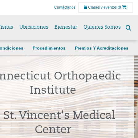
Contáctanos
Clases y eventos
(0
)
isitas
Ubicaciones
Bienestar
Quiénes Somos
Se
to
ondiciones
Procedimientos
Premios Y Acreditaciones
nnecticut Orthopaedic
Institute
 St. Vincent's Medical
Center