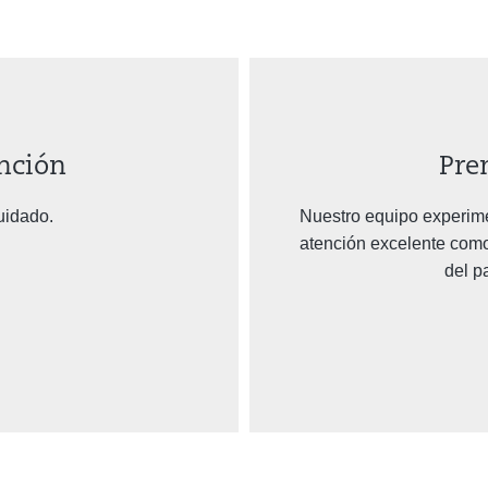
nción
Pre
uidado.
Nuestro equipo experime
atención excelente como
del p