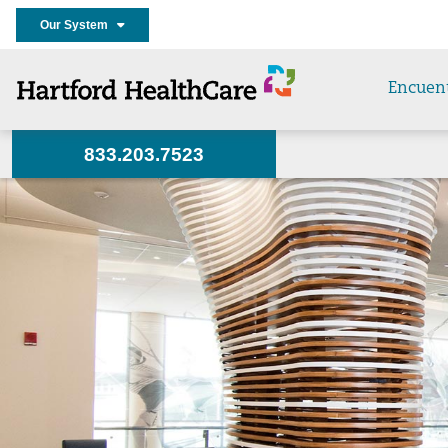
Our System
Encuen
833.203.7523