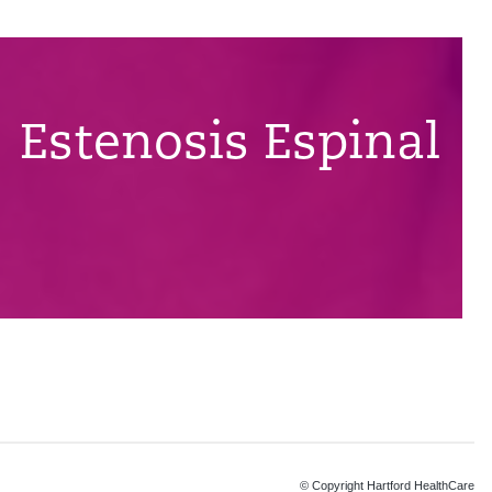
Estenosis Espinal
© Copyright Hartford HealthCare