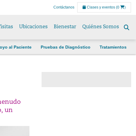
Contáctanos
Clases y eventos
(0
)
isitas
Ubicaciones
Bienestar
Quiénes Somos
Se
to
oyo al Paciente
Pruebas de Diagnóstico
Tratamientos
 menudo
, un