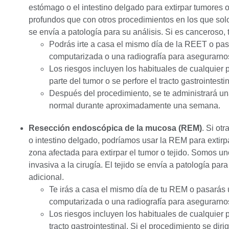
estómago o el intestino delgado para extirpar tumores o
profundos que con otros procedimientos en los que solo s
se envía a patología para su análisis. Si es canceroso, t
Podrás irte a casa el mismo día de la REET o pasa
computarizada o una radiografía para asegurarnos
Los riesgos incluyen los habituales de cualquier
parte del tumor o se perfore el tracto gastrointestin
Después del procedimiento, se te administrará una
normal durante aproximadamente una semana.
Resección endoscópica de la mucosa (REM)
. Si ot
o intestino delgado, podríamos usar la REM para extirpa
zona afectada para extirpar el tumor o tejido. Somos u
invasiva a la cirugía. El tejido se envía a patología para
adicional.
Te irás a casa el mismo día de tu REM o pasarás u
computarizada o una radiografía para asegurarnos
Los riesgos incluyen los habituales de cualquier 
tracto gastrointestinal. Si el procedimiento se diri