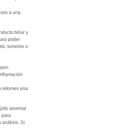
eses a una
ducto biliar y
para poder
nto, tumores o
uyen
 inflamación
go retomes una
ejido anormal
a para
 análisis. Si