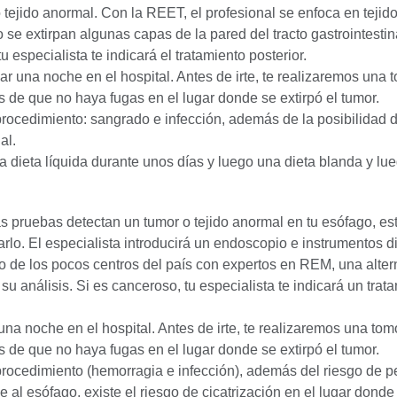
 tejido anormal. Con la REET, el profesional se enfoca en teji
e extirpan algunas capas de la pared del tracto gastrointestinal
u especialista te indicará el tratamiento posterior.
r una noche en el hospital. Antes de irte, te realizaremos una 
 de que no haya fugas en el lugar donde se extirpó el tumor.
 procedimiento: sangrado e infección, además de la posibilidad
al.
 dieta líquida durante unos días y luego una dieta blanda y lu
ras pruebas detectan un tumor o tejido anormal en tu esófago, e
rlo. El especialista introducirá un endoscopio e instrumentos d
no de los pocos centros del país con expertos en REM, una alte
 su análisis. Si es canceroso, tu especialista te indicará un trat
na noche en el hospital. Antes de irte, te realizaremos una tom
 de que no haya fugas en el lugar donde se extirpó el tumor.
procedimiento (hemorragia e infección), además del riesgo de p
ge al esófago, existe el riesgo de cicatrización en el lugar donde 