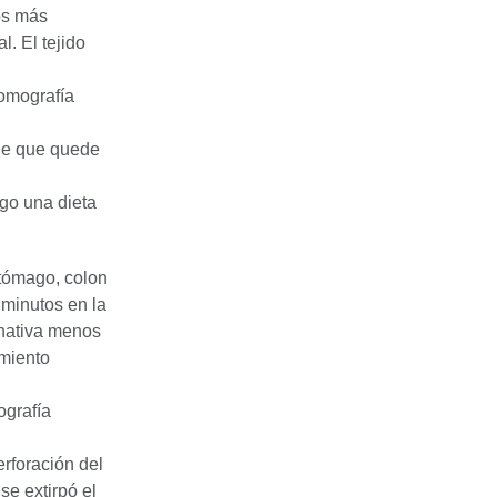
dos más
. El tejido
tomografía
 de que quede
ego una dieta
stómago, colon
iminutos en la
rnativa menos
amiento
ografía
erforación del
se extirpó el