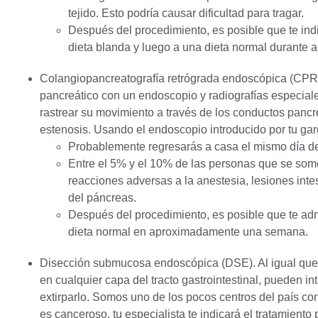
tejido. Esto podría causar dificultad para tragar.
Después del procedimiento, es posible que te ind
dieta blanda y luego a una dieta normal durant
Colangiopancreatografía retrógrada endoscópica
(CPRE
pancreático con un endoscopio y radiografías especial
rastrear su movimiento a través de los conductos pancr
estenosis. Usando el endoscopio introducido por tu ga
Probablemente regresarás a casa el mismo día de
Entre el 5% y el 10% de las personas que se som
reacciones adversas a la anestesia, lesiones intest
del páncreas.
Después del procedimiento, es posible que te adm
dieta normal en aproximadamente una semana.
Disección submucosa endoscópica (DSE). Al igual que c
en cualquier capa del tracto gastrointestinal, pueden i
extirparlo. Somos uno de los pocos centros del país con
es canceroso, tu especialista te indicará el tratamiento p