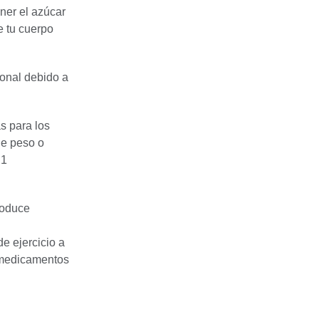
ner el azúcar
e tu cuerpo
ional debido a
s para los
de peso o
 1
roduce
e ejercicio a
s medicamentos