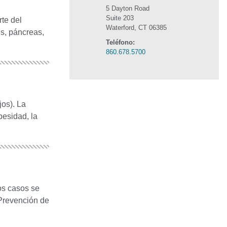
5 Dayton Road
Suite 203
rte del
Waterford, CT 06385
s, páncreas,
Teléfono:
860.678.5700
os). La
esidad, la
os casos se
 Prevención de