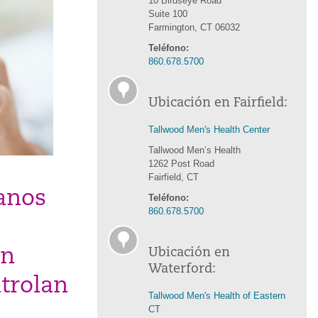
10 Birdseye Road
Suite 100
Farmington, CT 06032
Teléfono:
860.678.5700
Ubicación en Fairfield:
Tallwood Men's Health Center
Tallwood Men’s Health
1262 Post Road
Fairfield, CT
anos
Teléfono:
860.678.5700
ón
Ubicación en
Waterford:
ntrolan
Tallwood Men's Health of Eastern
CT