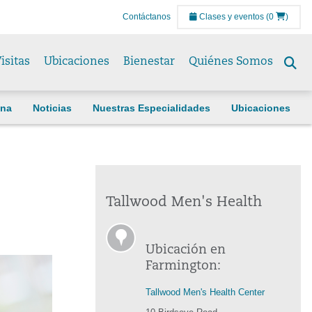
Contáctanos
Clases y eventos
(0
)
isitas
Ubicaciones
Bienestar
Quiénes Somos
Se
to
ina
Noticias
Nuestras Especialidades
Ubicaciones
Tallwood Men's Health
Ubicación en
Farmington:
Tallwood Men's Health Center