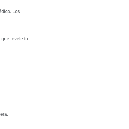
édico. Los
 que revele tu
era,