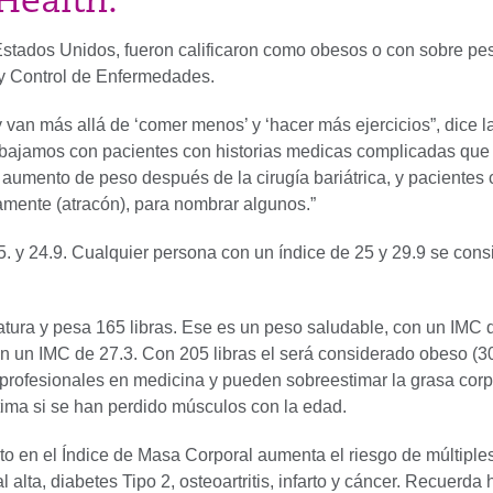
Health.
stados Unidos, fueron calificaron como obesos o con sobre pes
 y Control de Enfermedades.
van más allá de ‘comer menos’ y ‘hacer más ejercicios”, dice l
abajamos con pacientes con historias medicas complicadas que
umento de peso después de la cirugía bariátrica, y pacientes 
mente (atracón), para nombrar algunos.”
8.5. y 24.9. Cualquier persona con un índice de 25 y 29.9 se con
ura y pesa 165 libras. Ese es un peso saludable, con un IMC de
 un IMC de 27.3. Con 205 libras el será considerado obeso (30.
profesionales en medicina y pueden sobreestimar la grasa corpo
stima si se han perdido músculos con la edad.
to en el Índice de Masa Corporal aumenta el riesgo de múltipl
 alta, diabetes Tipo 2, osteoartritis, infarto y cáncer. Recuerda