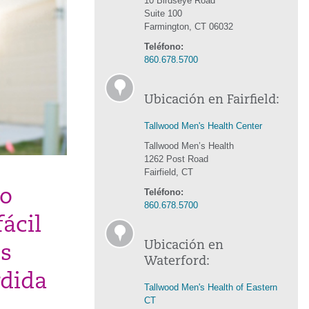
10 Birdseye Road
Suite 100
Farmington, CT 06032
Teléfono:
860.678.5700
Ubicación en Fairfield:
Tallwood Men's Health Center
Tallwood Men’s Health
1262 Post Road
Fairfield, CT
Teléfono:
so
860.678.5700
fácil
Ubicación en
es
Waterford:
rdida
Tallwood Men's Health of Eastern
CT