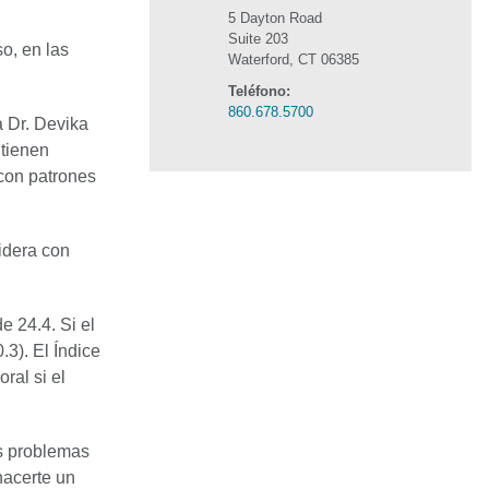
5 Dayton Road
Suite 203
o, en las
Waterford, CT 06385
Teléfono:
860.678.5700
a Dr. Devika
 tienen
con patrones
sidera con
 24.4. Si el
3). El Índice
ral si el
es problemas
 hacerte un