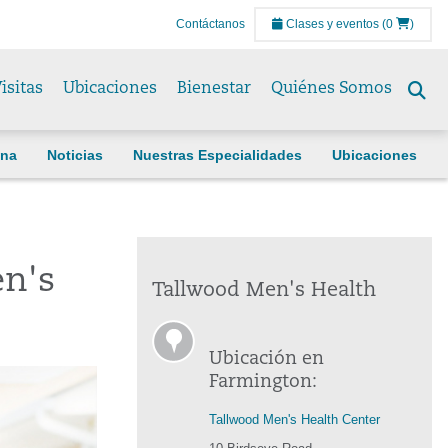
Contáctanos
Clases y eventos
(0
)
isitas
Ubicaciones
Bienestar
Quiénes Somos
Se
to
ina
Noticias
Nuestras Especialidades
Ubicaciones
en's
Tallwood Men's Health
Ubicación en
Farmington:
Tallwood Men's Health Center