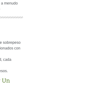
a, a menudo
)
de sobrepeso
cionados con
d, cada
esos.
r Un