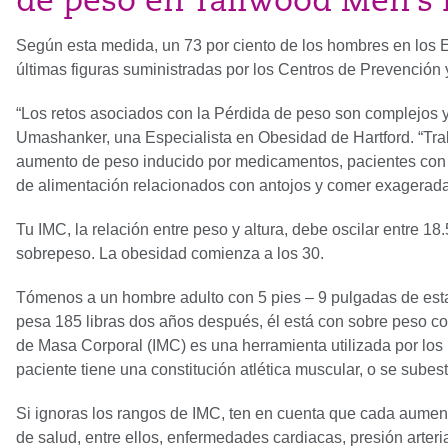
de peso en Tallwood Men’s 
Según esta medida, un 73 por ciento de los hombres en los E
últimas figuras suministradas por los Centros de Prevención
“Los retos asociados con la Pérdida de peso son complejos y 
Umashanker, una Especialista en Obesidad de Hartford. “Tr
aumento de peso inducido por medicamentos, pacientes con a
de alimentación relacionados con antojos y comer exagerada
Tu IMC, la relación entre peso y altura, debe oscilar entre 1
sobrepeso. La obesidad comienza a los 30.
Tómenos a un hombre adulto con 5 pies – 9 pulgadas de estat
pesa 185 libras dos años después, él está con sobre peso con
de Masa Corporal (IMC) es una herramienta utilizada por los 
paciente tiene una constitución atlética muscular, o se sube
Si ignoras los rangos de IMC, ten en cuenta que cada aumen
de salud, entre ellos, enfermedades cardiacas, presión arterial