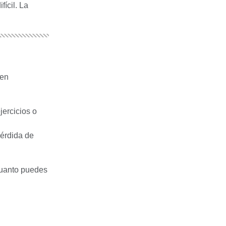
ícil. La
 en
jercicios o
pérdida de
 cuanto puedes