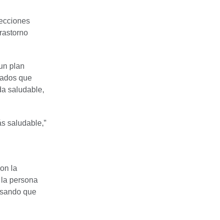
fecciones
trastorno
un plan
trados que
da saludable,
ás saludable,”
on la
 la persona
ausando que