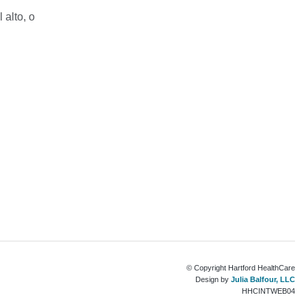
 alto, o
© Copyright Hartford HealthCare
Design by
Julia Balfour, LLC
HHCINTWEB04