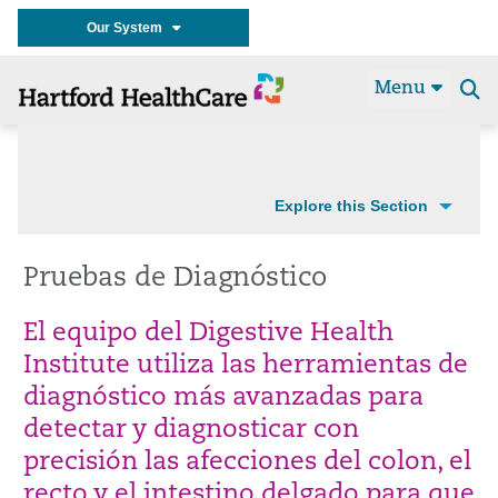
Our System
Menu
Se
t
Explore this Section
Pruebas de Diagnóstico
El equipo del Digestive Health
Institute utiliza las herramientas de
diagnóstico más avanzadas para
detectar y diagnosticar con
precisión las afecciones del colon, el
recto y el intestino delgado para que