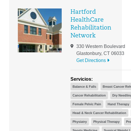
Hartford
HealthCare
Rehabilitation
Network
330 Western Boulevard
Glastonbury, CT 06033
Get Directions
Servicios:
Balance & Falls
Breast Cancer Reh
Cancer Rehabilitation
Dry Needlin
Female Pelvic Pain
Hand Therapy
Head & Neck Cancer Rehabilitation
Physiatry
Physical Therapy
Pro
Sports Medicine
Surgical Weight 