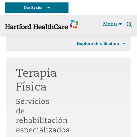
Our System
Menu
Se
t
Explore this Section
Terapia
Física
Servicios
de
rehabilitación
especializados