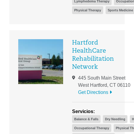
Lymphedema Therapy
Occupation
Physical Therapy
Sports Medicine
Hartford
HealthCare
Rehabilitation
Network
445 South Main Street
West Hartford, CT 06110
Get Directions
Servicios:
Balance & Falls
Dry Needling
H
Occupational Therapy
Physical T