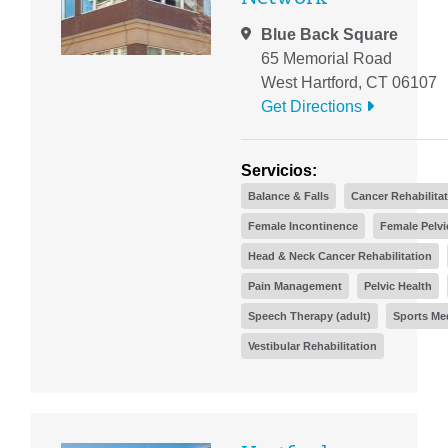
Blue Back Square
65 Memorial Road
West Hartford, CT 06107
Get Directions
Servicios:
Balance & Falls
Cancer Rehabilita
Female Incontinence
Female Pelvi
Head & Neck Cancer Rehabilitation
Pain Management
Pelvic Health
Speech Therapy (adult)
Sports Me
Vestibular Rehabilitation