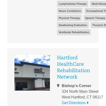
Lymphedema Therapy
Multi-Disci
Neuro Conditions
Occupational T
Physical Therapy
Speech Therapy 
Swallowing Evaluation
Thoracic R
Vestibular Rehabilitation
Hartford
HealthCare
Rehabilitation
Network
Bishop's Corner
334 North Main Street
West Hartford, CT 06117
Get Directions