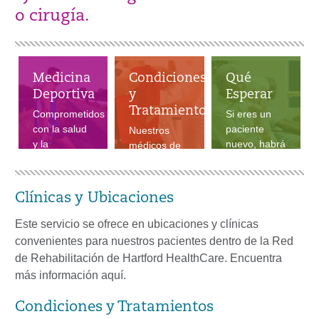
o cirugía.
Medicina
Condiciones
Qué
Deportiva
y
Esperar
Tratamientos
Comprometidos
Si eres un
con la salud
paciente
Nuestros
y la
nuevo, habrá
médicos de
seguridad de
información
rehabilitación
los
que podrás
(fisiatras)
deportistas
leer y
tratan una
Clínicas y Ubicaciones
de todas las
formularios
amplia
edades y
que deberás
variedad de
Este servicio se ofrece en ubicaciones y clínicas
niveles.
firmar.
condiciones
convenientes para nuestros pacientes dentro de la Red
médicas.
de Rehabilitación de Hartford HealthCare. Encuentra
más información aquí.
Condiciones y Tratamientos