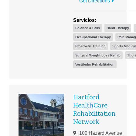
Get Directions
Servicios:
Balance & Falls
Hand Therapy
Occupational Therapy
Pain Mana
Prosthetic Training
Sports Medici
Surgical Weight Loss Rehab
Thora
Vestibular Rehabilitation
Hartford
HealthCare
Rehabilitation
Network
100 Hazard Avenue