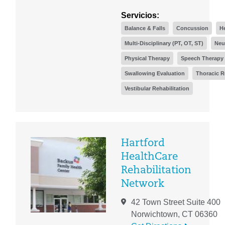
Servicios:
Balance & Falls
Concussion
H
Multi-Disciplinary (PT, OT, ST)
Neu
Physical Therapy
Speech Therapy 
Swallowing Evaluation
Thoracic R
Vestibular Rehabilitation
Hartford
HealthCare
Rehabilitation
Network
42 Town Street Suite 400
Norwichtown, CT 06360