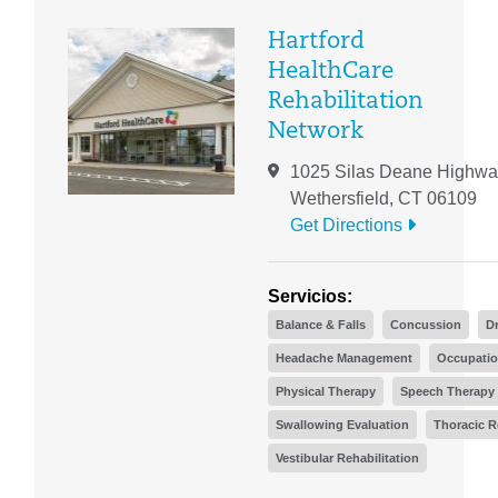
Hartford
HealthCare
Rehabilitation
Network
1025 Silas Deane Highwa
Wethersfield, CT 06109
Get Directions
Servicios:
Balance & Falls
Concussion
D
Headache Management
Occupatio
Physical Therapy
Speech Therapy 
Swallowing Evaluation
Thoracic R
Vestibular Rehabilitation