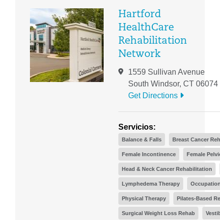
Hartford
HealthCare
Rehabilitation
Network
1559 Sullivan Avenue
South Windsor, CT 06074
Get Directions
Servicios:
Balance & Falls
Breast Cancer Reh
Female Incontinence
Female Pelvi
Head & Neck Cancer Rehabilitation
Lymphedema Therapy
Occupation
Physical Therapy
Pilates-Based R
Surgical Weight Loss Rehab
Vesti