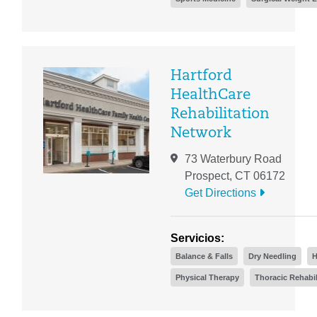
Hartford
HealthCare
Rehabilitation
Network
73 Waterbury Road
Prospect, CT 06172
Get Directions
Servicios:
Balance & Falls
Dry Needling
H
Physical Therapy
Thoracic Rehabil