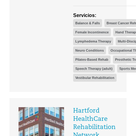
Servicios:
Balance & Falls
Breast Cancer Reh
Female Incontinence
Hand Therap
Lymphedema Therapy
Multi-Disci
Neuro Conditions
Occupational T
Pilates-Based Rehab
Prosthetic Tr
Speech Therapy (adult)
Sports Me
Vestibular Rehabilitation
Hartford
HealthCare
Rehabilitation
Network