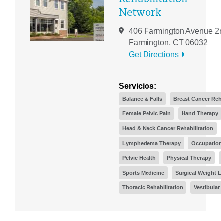
Network
406 Farmington Avenue 2
Farmington, CT 06032
Get Directions
Servicios:
Balance & Falls
Breast Cancer Reh
Female Pelvic Pain
Hand Therapy
Head & Neck Cancer Rehabilitation
Lymphedema Therapy
Occupation
Pelvic Health
Physical Therapy
Sports Medicine
Surgical Weight 
Thoracic Rehabilitation
Vestibular