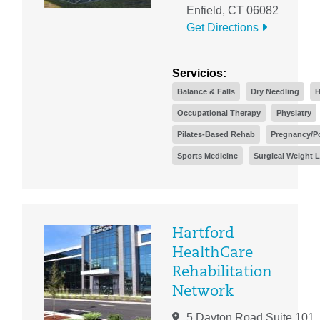
Enfield, CT 06082
Get Directions
Servicios:
Balance & Falls
Dry Needling
H
Occupational Therapy
Physiatry
Pilates-Based Rehab
Pregnancy/P
Sports Medicine
Surgical Weight 
Hartford
HealthCare
Rehabilitation
Network
5 Dayton Road Suite 101