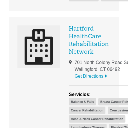
Hartford
HealthCare
Rehabilitation
Network
701 North Colony Road Su
Wallingford, CT 06492
Get Directions
Servicios:
Balance & Falls
Breast Cancer Reh
Cancer Rehabilitation
Concussion
Head & Neck Cancer Rehabilitation
Lymphedema Therapy
Physical T