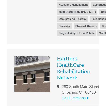
Headache Management
Lymphede
Multi-Disciplinary (PT, OT, ST)
Neu
Occupational Therapy
Pain Mana
Physiatry
Physical Therapy
Spe
Surgical Weight Loss Rehab
Swall
Hartford
HealthCare
Rehabilitation
Network
280 South Main Street
Cheshire, CT 06410
Get Directions