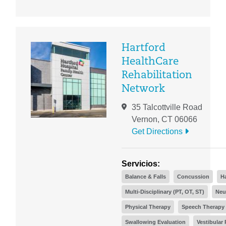
Hartford
HealthCare
Rehabilitation
Network
35 Talcottville Road
Vernon, CT 06066
Get Directions
Servicios:
Balance & Falls
Concussion
H
Multi-Disciplinary (PT, OT, ST)
Neu
Physical Therapy
Speech Therapy 
Swallowing Evaluation
Vestibular 