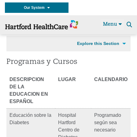
Our System
Menu
Se
t
Explore this Section
Programas y Cursos
DESCRIPCION
LUGAR
CALENDARIO
DE LA
EDUCACION EN
ESPAÑOL
Educación sobre la
Hospital
Programado
Diabetes
Hartford
según sea
Centro de
necesario