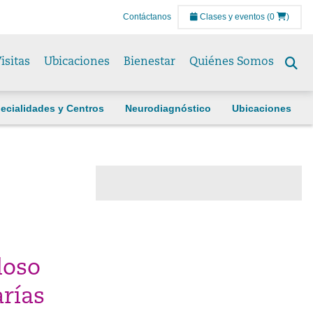
Contáctanos
Clases y eventos
(0
)
isitas
Ubicaciones
Bienestar
Quiénes Somos
Se
to
ecialidades y Centros
Neurodiagnóstico
Ubicaciones
doso
arías