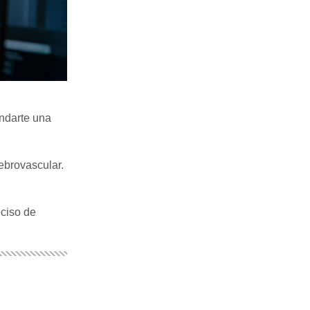
indarte una
ebrovascular.
eciso de