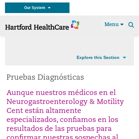
Our System
Menu
Se
t
Explore this Section
Pruebas Diagnósticas
Aunque nuestros médicos en el
Neurogastroenterology & Motility
Cent
están altamente
especializados, confiamos en los
resultados de las pruebas para
confirmar nuestras sospechas al