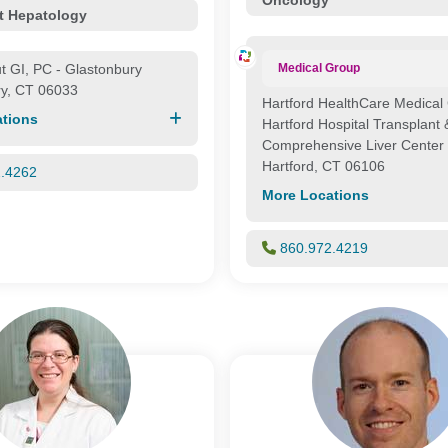
t Hepatology
t GI, PC - Glastonbury
Medical Group
ry, CT 06033
Hartford HealthCare Medical
tions
Hartford Hospital Transplant 
Comprehensive Liver Center
Hartford, CT 06106
2.4262
More Locations
860.972.4219