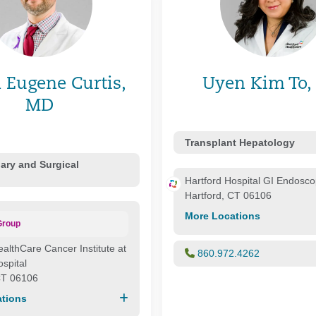
 Eugene Curtis,
Uyen Kim To,
MD
Transplant Hepatology
iary and Surgical
Hartford Hospital GI Endosco
Hartford, CT 06106
More Locations
Group
ealthCare Cancer Institute at
860.972.4262
ospital
CT 06106
tions