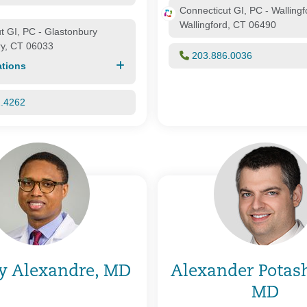
Connecticut GI, PC - Wallingf
Wallingford, CT 06490
t GI, PC - Glastonbury
ry, CT 06033
203.886.0036
tions
2.4262
y Alexandre, MD
Alexander Potas
MD