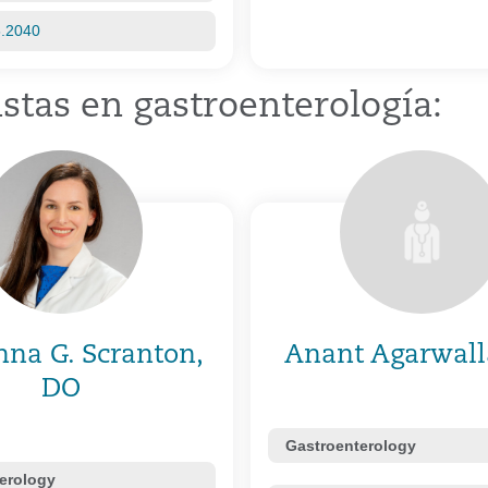
6.2040
stas en gastroenterología:
nna G. Scranton,
Anant Agarwall
DO
Gastroenterology
erology