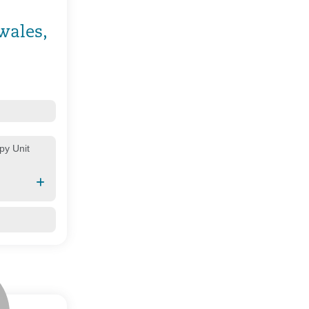
wales,
py Unit