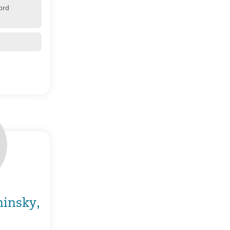
ord
hinsky,