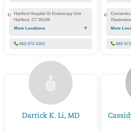
Hartford Hospital GI Endoscopy Unit
Connecticu
Hartford, CT 06106
Glastonbu
More Locations
More Loca
860.972.4262
860.97
Darrick K. Li, MD
Cassid