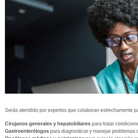
Serás atendido por expertos que colaboran estrechamente pa
Cirujanos generales y hepatobiliares
para tratar condicion
Gastroenterólogos
para diagnosticar y manejar problemas d