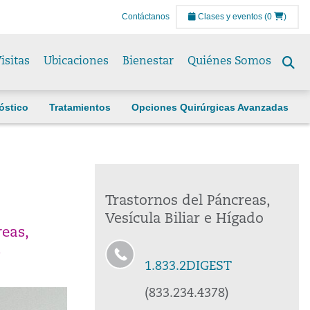
Contáctanos
Clases y eventos
(0
)
isitas
Ubicaciones
Bienestar
Quiénes Somos
Se
to
óstico
Tratamientos
Opciones Quirúrgicas Avanzadas
Trastornos del Páncreas,
Vesícula Biliar e Hígado
eas,
s
1.833.2DIGEST
(833.234.4378)