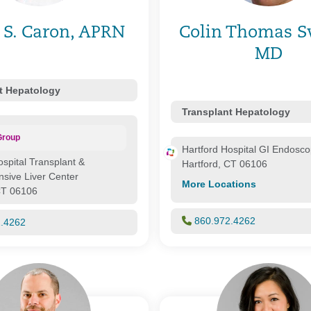
a S. Caron, APRN
Colin Thomas S
MD
t Hepatology
Transplant Hepatology
Group
Hartford Hospital GI Endosco
ospital Transplant &
Hartford, CT 06106
sive Liver Center
More Locations
CT 06106
860.972.4262
2.4262