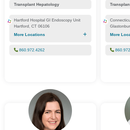
Transplant Hepatology
Transplan
Hartford Hospital GI Endoscopy Unit
Connecticu
Hartford, CT 06106
Glastonbu
More Locations
More Loca
860.972.4262
860.97