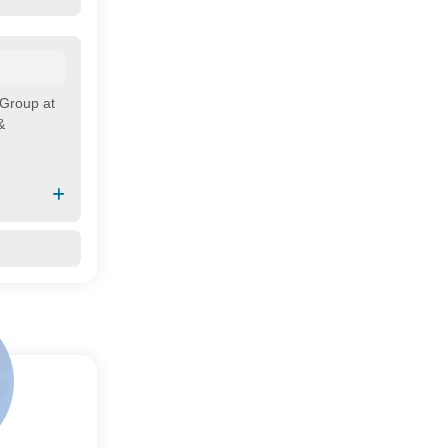
 Group at
&