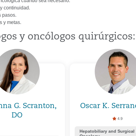
oncológica cuando sea necesario.
y continuidad.
s pasos.
s y metas.
gos y oncólogos quirúrgicos:
nna G. Scranton,
Oscar K. Serra
DO
4.9
Hepatobiliary and Surgical
Oncology