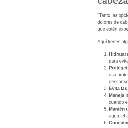
cabeza
"Tanto las opc
dolores de cab
que estén expe
Aquí tienes alg
Hidratar
para evit
Protégete
usa prote
descanso
Evita las
Maneja la
cuando es
Mantén u
agua, el 
Considera