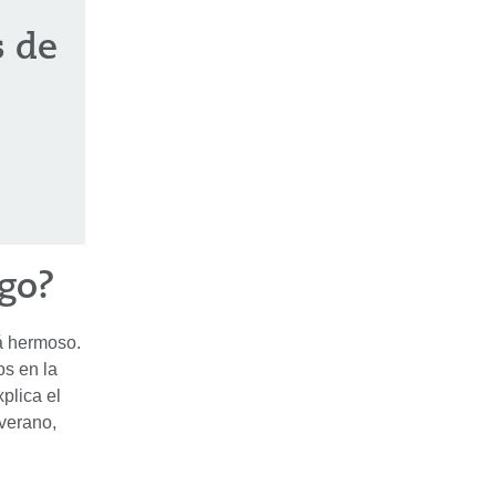
s de
ego?
á hermoso.
os en la
plica el
verano,