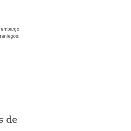
r
n embargo,
raniegos:
s de