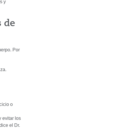
s y
s de
uerpo. Por
za.
cicio o
 evitar los
ice el Dr.