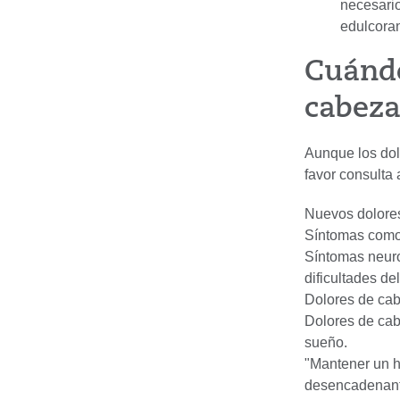
necesario
edulcorant
Cuándo
cabeza
Aunque los dol
favor consulta 
Nuevos dolores
Síntomas como 
Síntomas neuro
dificultades de
Dolores de cab
Dolores de cab
sueño.
"Mantener un ho
desencadenante