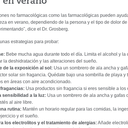
 en verano
iones no farmacológicas como las farmacológicas pueden ayuda
eza en verano, dependiendo de la persona y el tipo de dolor d
rimentando", dice el Dr. Grosberg.
unas estrategias para probar:
se:
Bebe mucha agua durante todo el día. Limita el alcohol y la 
ar la deshidratación y las alteraciones del sueño.
 de la exposición al sol:
Usa un sombrero de ala ancha y gafa
ctor solar sin fragancia. Quédate bajo una sombrilla de playa y
s en áreas con aire acondicionado.
 fragancias:
Usa productos sin fragancia si eres sensible a los 
 sensibilidad a la luz:
Usa un sombrero de ala ancha y gafas d
tés al aire libre.
na rutina:
Mantén un horario regular para las comidas, la inge
ejercicio y el sueño.
 los electrolitos y el tratamiento de alergias:
Añade electroli