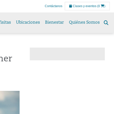
Contáctanos
Clases y eventos
(0
)
isitas
Ubicaciones
Bienestar
Quiénes Somos
Se
to
ner