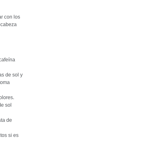
r con los
e cabeza
cafeína
s de sol y
 toma
olores.
e sol
sta de
tos si es