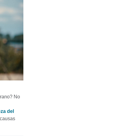
erano? No
za del
 causas