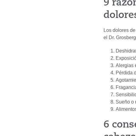
9 razo
dolore
Los dolores de
el Dr. Grosber
Deshidra
Exposició
Alergias 
Pérdida 
Agotamien
Fraganci
Sensibili
Sueño o r
Alimentos
6 cons