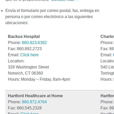
Envía el formulario por correo postal, fax, entrega en
persona o por correo electrónico a las siguientes
ubicaciones:
Backus Hospital
Charlo
Phone:
860.823.6382
Phone
Fax: 860.892.2723
Fax: 8
Email:
Click here
Email:
Location:
Locatio
326 Washington Street
540 Lit
Norwich, CT 06360
Torring
Hours: Monday – Friday, 8am-4pm
Hours:
Hartford Healthcare at Home
Hartfor
Phone:
860.972.4764
Phone
Fax: 860.545.2328
Fax: 8