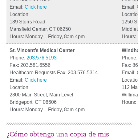
Email:
Click here
Email:
Location:
Locatio
189 Storrs Road
1250 Si
Mansfield Center, CT 06250
Middle
Hours: Monday – Friday, 8am-4pm
Hours:
St. Vincent’s Medical Center
Windha
Phone:
203.576.5193
Phone
Fax: 203.581.6556
Fax: 8
Healthcare Requests Fax: 203.576.5314
Email:
Email:
Click here
Locatio
Location:
112 Ma
2800 Main Street, Main Level
Willima
Bridgeport, CT 06606
Hours:
Hours: Monday – Friday, 8am-4pm
¿Cómo obtengo una copia de mis