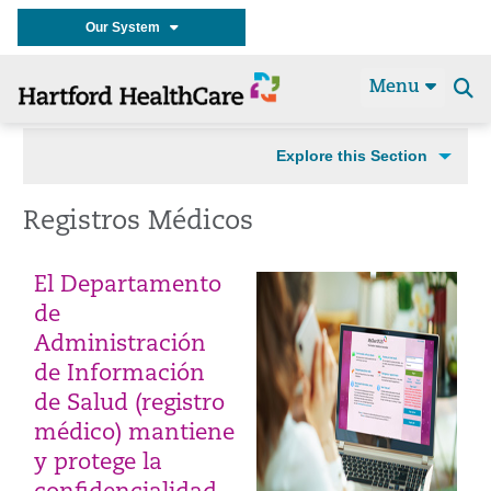
Our System
Menu
Se
t
Explore this Section
Registros Médicos
El Departamento
de
Administración
de Información
de Salud (
registro
médico
) mantiene
y protege la