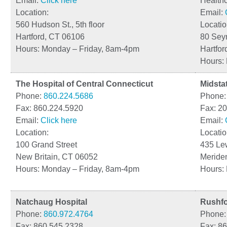
Email:
Click here
Health
Location:
Email:
560 Hudson St., 5th floor
Locatio
Hartford, CT 06106
80 Seym
Hours: Monday – Friday, 8am-4pm
Hartfor
Hours:
The Hospital of Central Connecticut
Midsta
Phone:
860.224.5686
Phone
Fax: 860.224.5920
Fax: 2
Email:
Click here
Email:
Location:
Locatio
100 Grand Street
435 Le
New Britain, CT 06052
Meride
Hours: Monday – Friday, 8am-4pm
Hours:
Natchaug Hospital
Rushf
Phone:
860.972.4764
Phone
Fax: 860.545.2328
Fax: 8