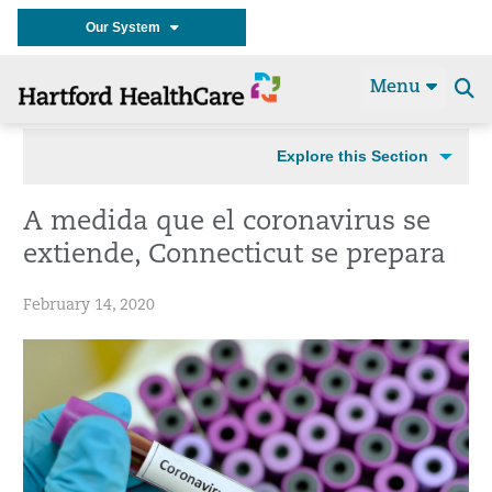
Our System
Menu
Se
t
Explore this Section
A medida que el coronavirus se
extiende, Connecticut se prepara
February 14, 2020