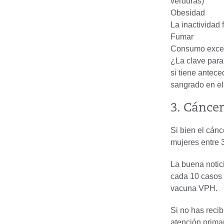
verduras)
Obesidad
La inactividad f
Fumar
Consumo exces
¿La clave para
si tiene antec
sangrado en el
3. Cáncer
Si bien el cán
mujeres entre 
La buena notic
cada 10 casos 
vacuna VPH.
Si no has reci
atención primar