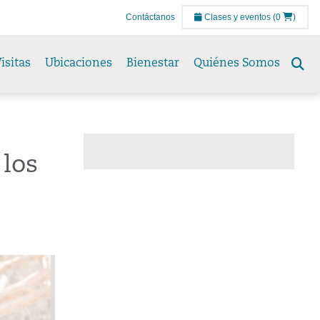
Contáctanos
Clases y eventos
(0
)
isitas
Ubicaciones
Bienestar
Quiénes Somos
Se
to
los