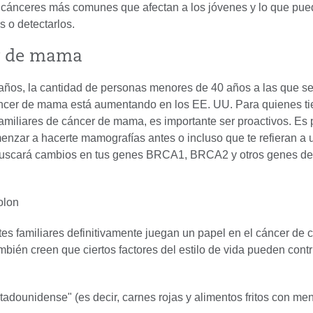
 cánceres más comunes que afectan a los jóvenes y lo que pue
s o detectarlos.
r de mama
 años, la cantidad de personas menores de 40 años a las que se
ncer de mama está aumentando en los EE. UU. Para quienes t
amiliares de cáncer de mama, es importante ser proactivos. Es 
nzar a hacerte mamografías antes o incluso que te refieran a 
buscará cambios en tus genes BRCA1, BRCA2 y otros genes de
colon
es familiares definitivamente juegan un papel en el cáncer de 
mbién creen que ciertos factores del estilo de vida pueden contri
stadounidense" (es decir, carnes rojas y alimentos fritos con me