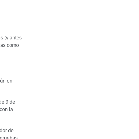
s (y antes
omas como
mún en
de 9 de
con la
edor de
s pruebas