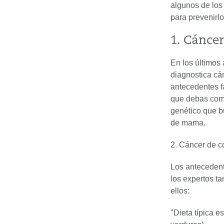
algunos de los
para prevenirlo
1. Cánce
En los últimos
diagnostica cá
antecedentes f
que debas come
genético que 
de mama.
2. Cáncer de 
Los antecedent
los expertos ta
ellos:
"Dieta típica e