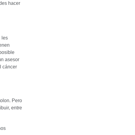
des hacer
 les
ienen
posible
un asesor
l cáncer
colon. Pero
buir, entre
nos