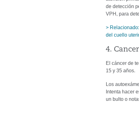
de detección p
VPH, para dete
> Relacionado:
del cuello uter
4. Cancer
El cáncer de t
15 y 35 años.
Los autoexámen
Intenta hacer e
un bulto o not