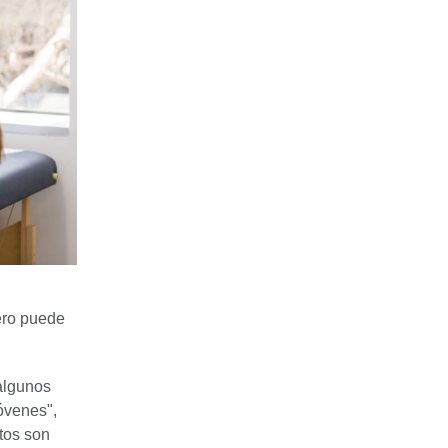
Pero puede
algunos
óvenes",
tos son