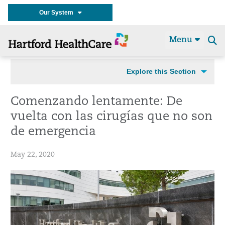
Our System
Menu
Se
t
Explore this Section
Comenzando lentamente: De
vuelta con las cirugías que no son
de emergencia
May 22, 2020