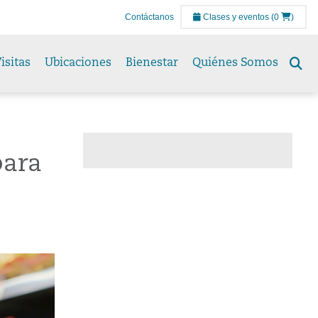
Contáctanos
Clases y eventos
(0
)
isitas
Ubicaciones
Bienestar
Quiénes Somos
Se
to
para