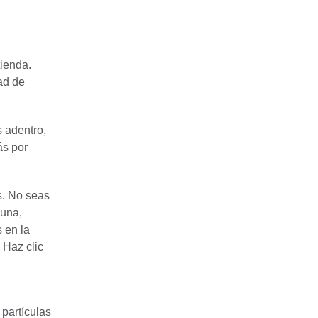
ienda.
ad de
s adentro,
ás por
s. No seas
 una,
 en la
 Haz clic
 partículas