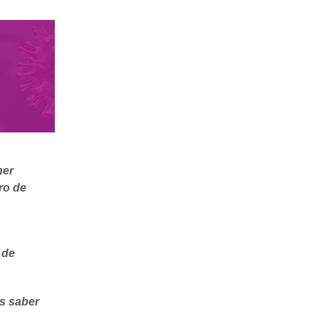
ner
ro de
 de
as saber