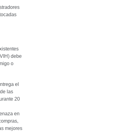
stradores
 tocadas
xistentes
 VIH) debe
amigo o
ntrega el
 de las
urante 20
menaza en
 compras,
las mejores