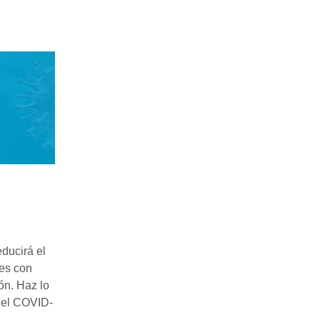
ducirá el
tes con
ón. Haz lo
 del COVID-