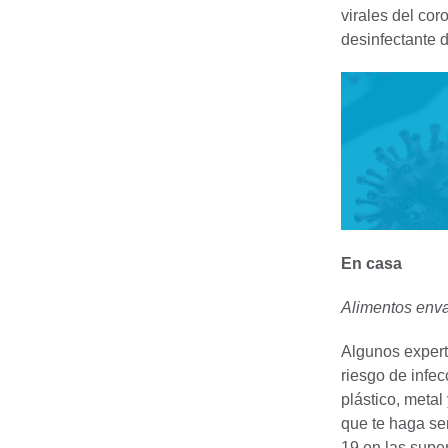
virales del cor
desinfectante 
En casa
Alimentos env
Algunos expert
riesgo de infe
plástico, metal
que te haga se
19 en las super