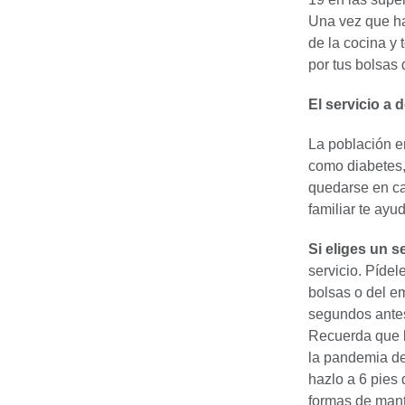
Una vez que ha
de la cocina y 
por tus bolsas
El servicio a 
La población e
como diabetes,
quedarse en ca
familiar te ayu
Si eliges un s
servicio. Pídel
bolsas o del e
segundos antes
Recuerda que l
la pandemia de
hazlo a 6 pies 
formas de man