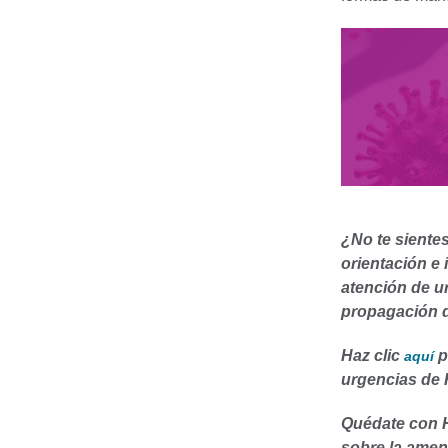
¿No te siente
orientación e 
atención de u
propagación d
Haz clic
p
aquí
urgencias de 
Quédate con H
sobre la amen