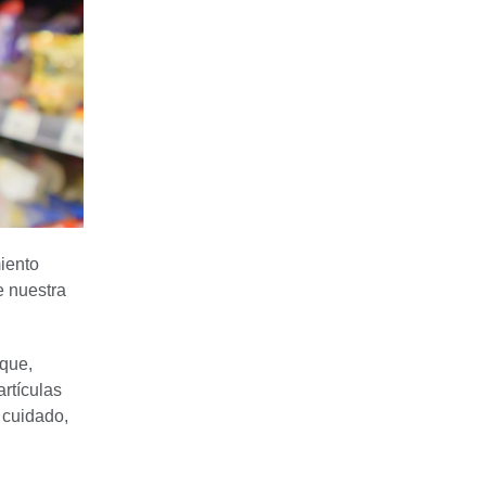
iento
e nuestra
 que,
rtículas
 cuidado,