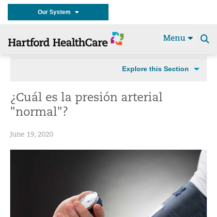
Our System
Menu
Se
t
Explore this Section
¿Cuál es la presión arterial
"normal"?
June 19, 2020