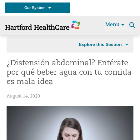
Our System
Menu
Se
t
Explore this Section
¿Distensión abdominal? Entérate
por qué beber agua con tu comida
es mala idea
August 14, 2020