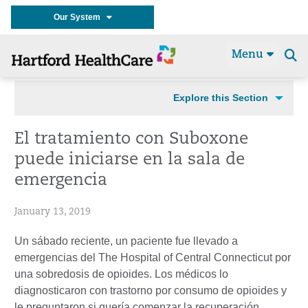
Our System
Menu
Se
t
Explore this Section
El tratamiento con Suboxone
puede iniciarse en la sala de
emergencia
January 13, 2019
Un sábado reciente, un paciente fue llevado a
emergencias del The Hospital of Central Connecticut por
una sobredosis de opioides. Los médicos lo
diagnosticaron con trastorno por consumo de opioides y
le preguntaron si quería comenzar la recuperación.