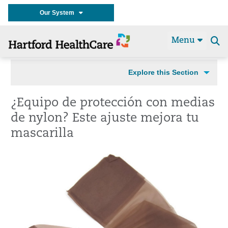
Our System
Menu
Se
t
Explore this Section
¿Equipo de protección con medias
de nylon? Este ajuste mejora tu
mascarilla