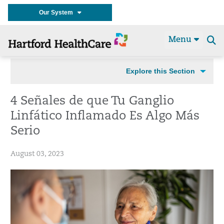
Our System
Menu
Se
t
Explore this Section
4 Señales de que Tu Ganglio
Linfático Inflamado Es Algo Más
Serio
August 03, 2023