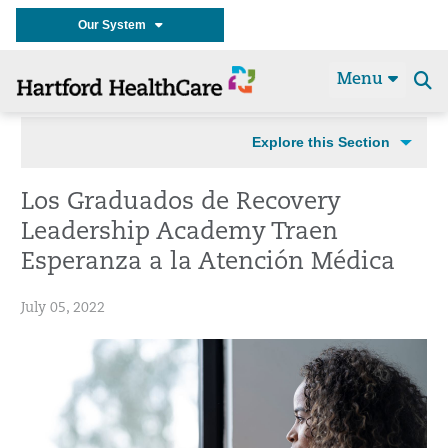
Our System
Menu
Se
t
Explore this Section
Los Graduados de Recovery
Leadership Academy Traen
Esperanza a la Atención Médica
July 05, 2022