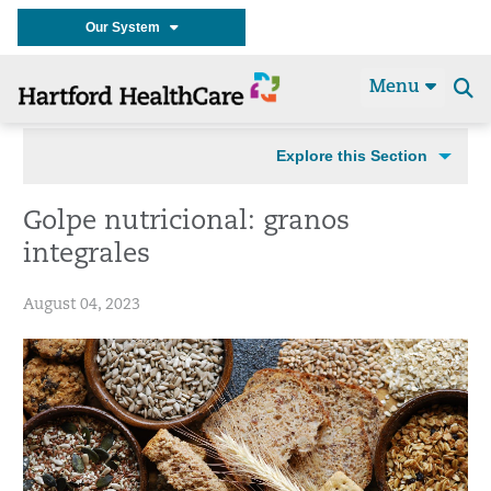
Our System
Menu
Se
t
Explore this Section
Golpe nutricional: granos
integrales
August 04, 2023