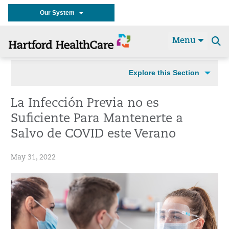
Our System
Menu
Se
t
Explore this Section
La Infección Previa no es
Suficiente Para Mantenerte a
Salvo de COVID este Verano
May 31, 2022