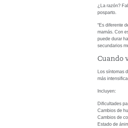
¿La razón? Fal
posparto.
“Es diferente d
mamás. Con eso
puede durar ha
secundarios mu
Cuando v
Los síntomas de
más intensific
Incluyen:
Dificultades pa
Cambios de h
Cambios de co
Estado de ánim