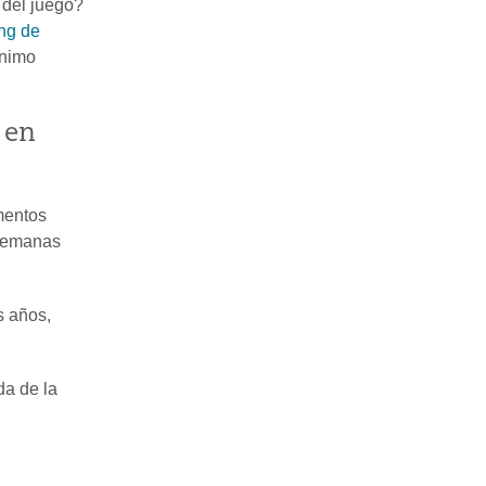
 del juego?
ing de
ánimo
 en
mentos
 semanas
s años,
da de la