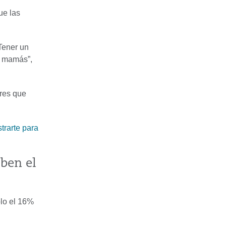
ue las
 Tener un
as mamás”,
res que
trarte para
ben el
lo el 16%