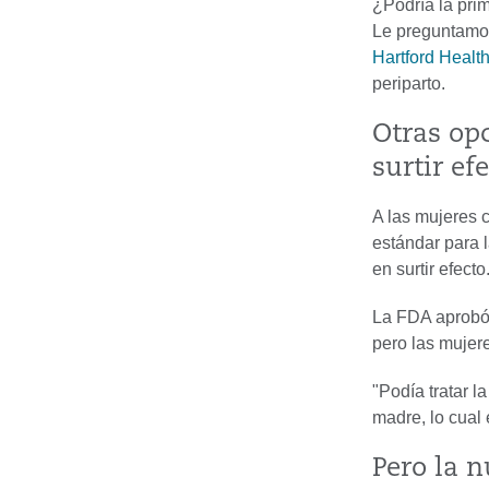
¿Podría la prim
Le preguntamos
Hartford Healt
periparto.
Otras op
surtir efe
A las mujeres 
estándar para 
en surtir efecto
La FDA aprobó
pero las mujere
"Podía tratar l
madre, lo cual e
Pero la n