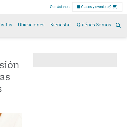
Contáctanos
Clases y eventos
(0
)
isitas
Ubicaciones
Bienestar
Quiénes Somos
Se
to
sión
las
s