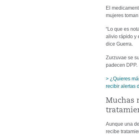
El medicamento
mujeres toman
“Lo que es nota
alivio rápido y
dice Guerra.
Zurzuvae se su
padecen DPP.
> ¿Quieres más 
recibir alertas 
Muchas m
tratamie
Aunque una de 
recibe tratamie