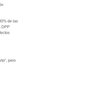
ón
 80% de las
La DPP
fectos
rto”, pero