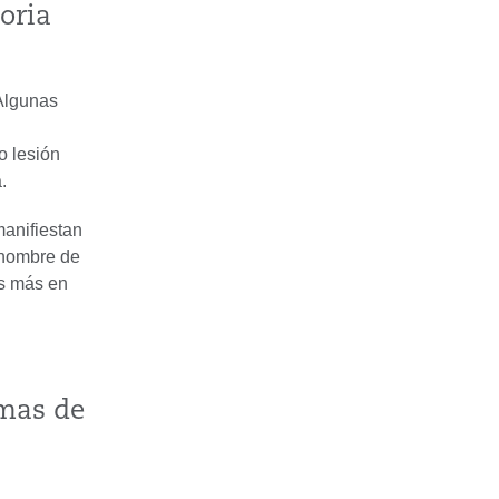
oria
 Algunas
o lesión
.
manifiestan
 nombre de
es más en
emas de