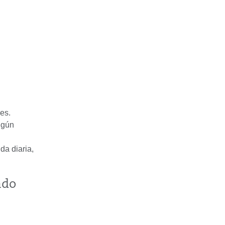
es.
ngún
da diaria,
ado