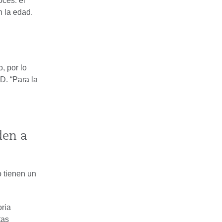
ces: el
n la edad.
, por lo
D. “Para la
den a
 tienen un
oria
tas