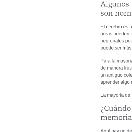
Algunos 
son norm
El cerebro es 
áreas pueden m
neuronales pue
puede ser más 
Para la mayorí
de manera frus
un antiguo col
aprender algo 
La mayoría de 
¿Cuándo 
memoria 
Aquí hay un de