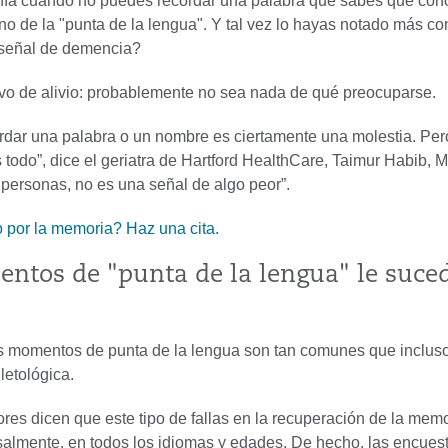
nía cuando no puedes recordar una palabra que sabes que cono
o de la "punta de la lengua". Y tal vez lo hayas notado más co
 señal de demencia?
ivo de alivio: probablemente no sea nada de qué preocuparse.
rdar una palabra o un nombre es ciertamente una molestia. Pero
 todo”, dice el geriatra de Hartford HealthCare, Taimur Habib, M
 personas, no es una señal de algo peor”.
por la memoria? Haz una cita.
ntos de "punta de la lengua" le suce
s momentos de punta de la lengua son tan comunes que incluso
 letológica.
res dicen que este tipo de fallas en la recuperación de la mem
salmente, en todos los idiomas y edades. De hecho, las encues