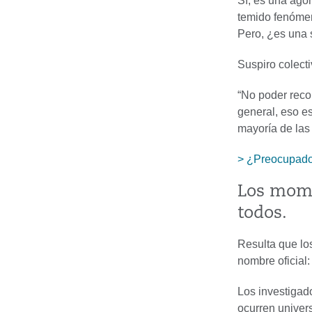
Sí, es una ago
temido fenómen
Pero, ¿es una
Suspiro colect
“No poder reco
general, eso es
mayoría de las
> ¿Preocupado 
Los mome
todos.
Resulta que lo
nombre oficial:
Los investigado
ocurren univer