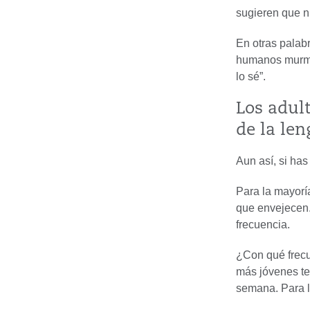
sugieren que n
En otras palab
humanos murmur
lo sé”.
Los adul
de la len
Aun así, si ha
Para la mayorí
que envejecen.
frecuencia.
¿Con qué frecu
más jóvenes te
semana. Para l