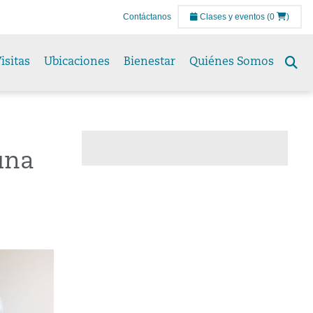
Contáctanos
Clases y eventos
(0
)
isitas
Ubicaciones
Bienestar
Quiénes Somos
Se
to
una