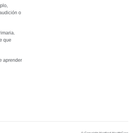
plo,
audición o
imaria.
te que
e aprender
© Copyright Hartford HealthCare