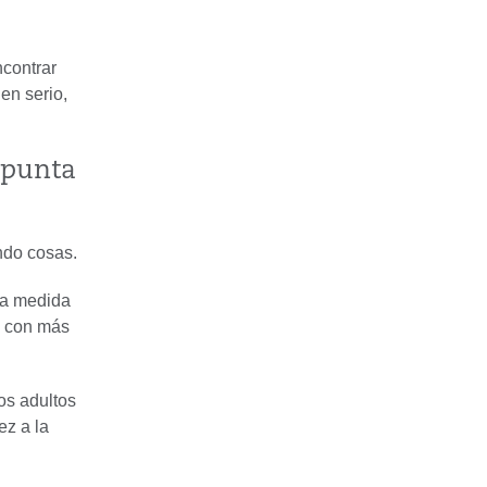
ncontrar
en serio,
 punta
ndo cosas.
 a medida
e con más
os adultos
ez a la