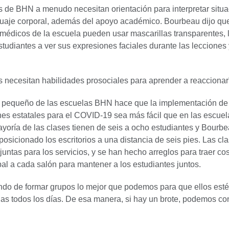
s de BHN a menudo necesitan orientación para interpretar situ
guaje corporal, además del apoyo académico. Bourbeau dijo que
 médicos de la escuela pueden usar mascarillas transparentes, 
tudiantes a ver sus expresiones faciales durante las lecciones 
 necesitan habilidades prosociales para aprender a reaccionar”,
 pequeño de las escuelas BHN hace que la implementación de 
s estatales para el COVID-19 sea más fácil que en las escuel
ayoría de las clases tienen de seis a ocho estudiantes y Bourbe
posicionado los escritorios a una distancia de seis pies. Las cl
untas para los servicios, y se han hecho arreglos para traer c
pal a cada salón para mantener a los estudiantes juntos.
ndo de formar grupos lo mejor que podemos para que ellos esté
s todos los días. De esa manera, si hay un brote, podemos con