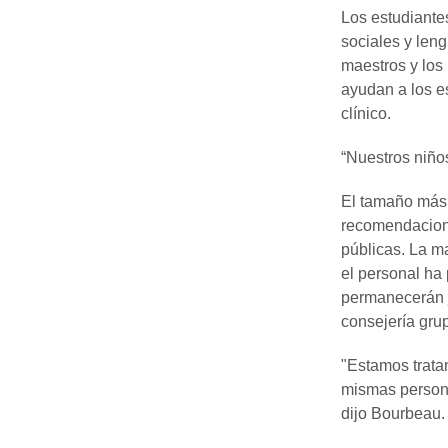
Los estudiante
sociales y len
maestros y los
ayudan a los es
clínico.
“Nuestros niños
El tamaño más
recomendacione
públicas. La m
el personal ha 
permanecerán j
consejería gru
"Estamos trata
mismas persona
dijo Bourbeau.