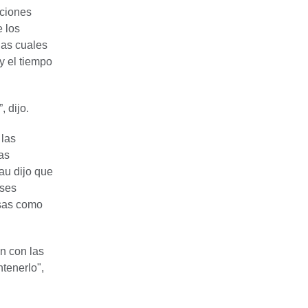
aciones
 los
las cuales
y el tiempo
 dijo.
las
as
au dijo que
ases
osas como
n con las
tenerlo",