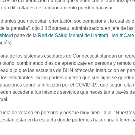
atices de la interacción humana que vienen con el aprendizaje 
s con dificultades de comportamiento pueden fracasar.
diantes que necesitan orientación socioemocional, lo cual es dif
de la pantalla”, dijo Jill Bourbeau, administradora en jefe de la
shford
parte de la
Red de Salud Mental de Hartford HealthCare
nglés).
ría de los sistemas escolares de Connecticut planean un regre
ste otoño, combinando días de aprendizaje en persona y remoto 
au dijo que las escuelas de BHN ofrecerán instrucción en per
 los estudiantes. Si los padres quieren que sus hijos se quede
upaciones sobre la infección por el COVID-19, que según ella
pueden acceder a los mismos servicios que necesitan a través de
tual.
cuela de verano en persona y nos fue muy bien”, dijo. "Nuestros
cesitan estar en la escuela donde podemos hacer una diferenci