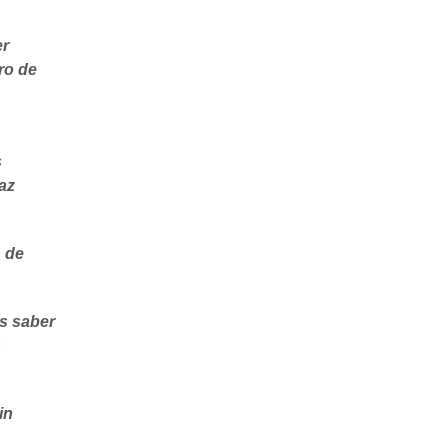
er
ro de
s
az
n de
as saber
n
in