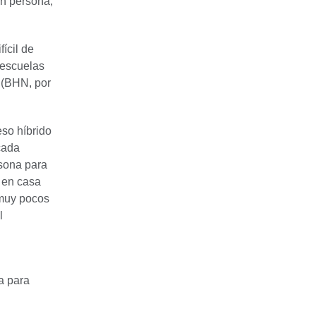
en persona,
ícil de
s escuelas
(BHN, por
so híbrido
cada
sona para
n en casa
 muy pocos
l
a para