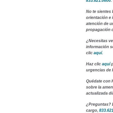
833.621.0600
.
No te sientes
orientación e 
atención de u
propagación 
¿Necesitas ve
información so
clic
aquí
.
Haz clic
aquí
urgencias de 
Quédate con H
sobre la amen
actualizada di
¿Preguntas? Ll
cargo,
833.62