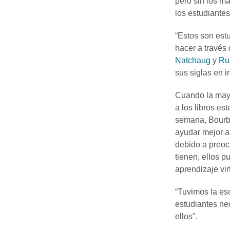
pero sin los m
los estudiante
“Estos son estu
hacer a través 
Natchaug
y
Ru
sus siglas en i
Cuando la mayo
a los libros e
semana, Bourbe
ayudar mejor a
debido a preoc
tienen, ellos 
aprendizaje vir
“Tuvimos la es
estudiantes ne
ellos".