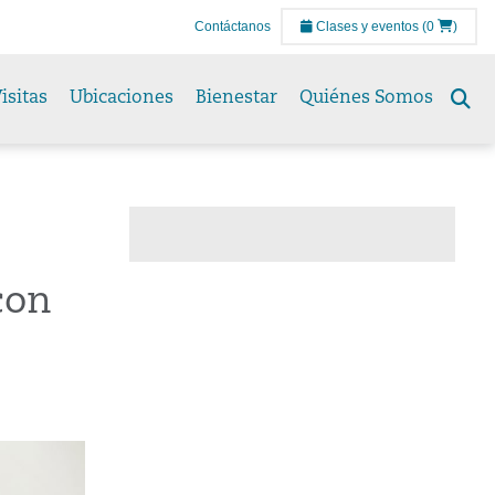
Contáctanos
Clases y eventos
(0
)
isitas
Ubicaciones
Bienestar
Quiénes Somos
Se
to
con