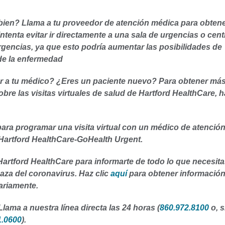
 bien? Llama a tu proveedor de atención médica para obten
intenta evitar ir directamente a una sala de urgencias o cent
rgencias, ya que esto podría aumentar las posibilidades de
de la enfermedad
r a tu médico? ¿Eres un paciente nuevo? Para obtener má
bre las visitas virtuales de salud de Hartford HealthCare, h
para programar una visita virtual con un médico de atenció
Hartford HealthCare-GoHealth Urgent.
artford HealthCare para informarte de todo lo que necesit
aza del coronavirus. Haz clic
aquí
para obtener informació
ariamente.
ama a nuestra línea directa las 24 horas (
860.972.8100
o, s
1.0600
).