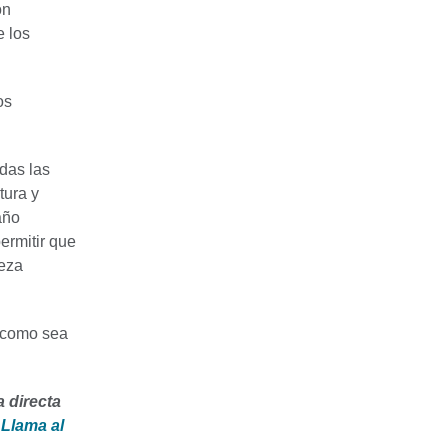
on
e los
os
das las
tura y
año
ermitir que
ieza
o como sea
a directa
.
Llama al