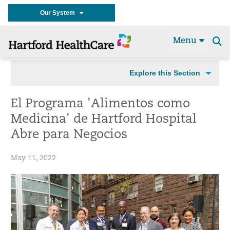
Our System
Menu
Se
t
Explore this Section
El Programa 'Alimentos como
Medicina' de Hartford Hospital
Abre para Negocios
May 11, 2022