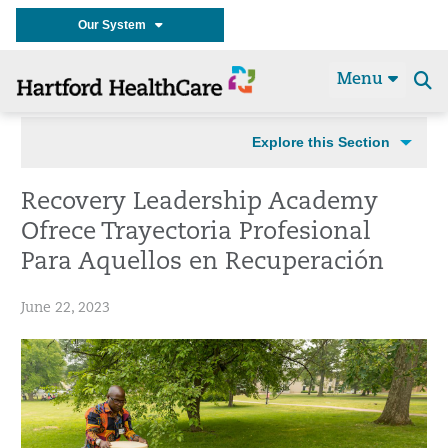
Our System
Menu
Se
t
Explore this Section
Recovery Leadership Academy
Ofrece Trayectoria Profesional
Para Aquellos en Recuperación
June 22, 2023