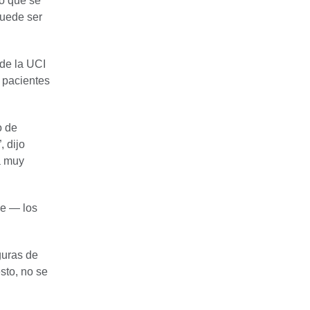
o que se
Puede ser
 de la UCI
 pacientes
o de
, dijo
a muy
se — los
guras de
sto, no se