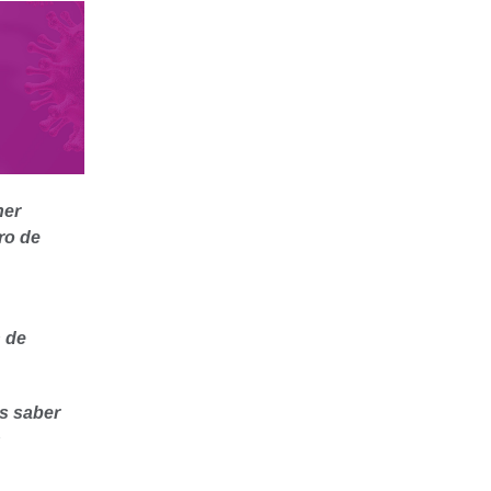
ner
ro de
n de
as saber
n