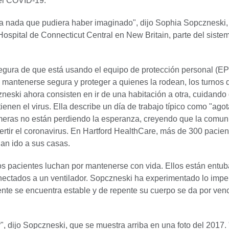
el COVID-19.
a nada que pudiera haber imaginado", dijo Sophia Sopczneski,
ospital de Connecticut Central en New Britain, parte del siste
egura de que está usando el equipo de protección personal (E
mantenerse segura y proteger a quienes la rodean, los turnos 
neski ahora consisten en ir de una habitación a otra, cuidando 
ienen el virus. Ella describe un día de trabajo típico como "agot
meras no están perdiendo la esperanza, creyendo que la comun
ertir el coronavirus. En Hartford HealthCare, más de 300 pacien
n ido a sus casas.
s pacientes luchan por mantenerse con vida. Ellos están entu
ctados a un ventilador. Sopczneski ha experimentado lo impe
nte se encuentra estable y de repente su cuerpo se da por ven
", dijo Sopczneski, que se muestra arriba en una foto del 2017