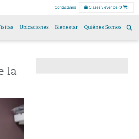
Contáctanos
Clases y eventos
(0
)
isitas
Ubicaciones
Bienestar
Quiénes Somos
Se
to
e la