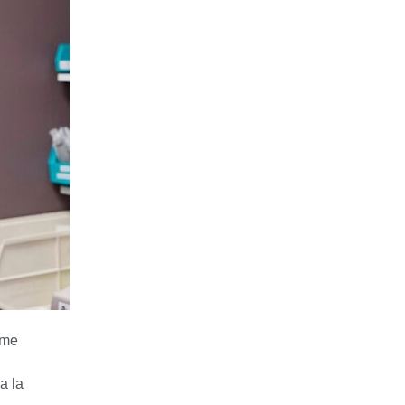
rme
a la