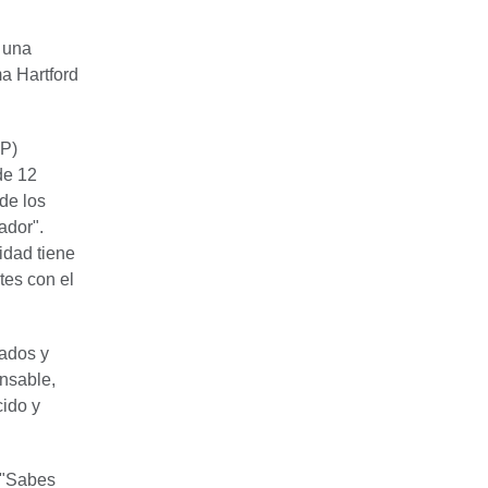
 una
ma Hartford
PP)
de 12
de los
ador".
idad tiene
tes con el
bados y
nsable,
cido y
. "Sabes