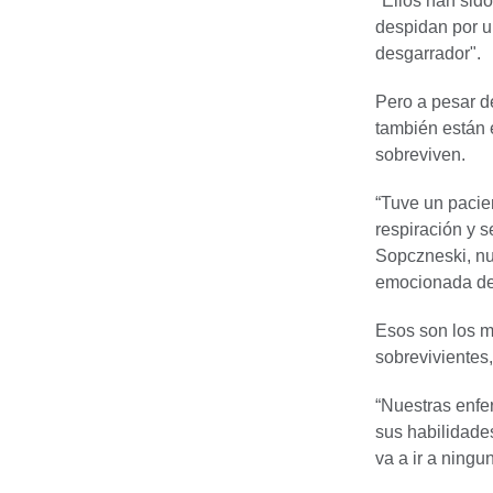
"Ellos han sid
despidan por u
desgarrador".
Pero a pesar d
también están 
sobreviven.
“Tuve un pacie
respiración y s
Sopczneski, nu
emocionada de 
Esos son los m
sobrevivientes
“Nuestras enfe
sus habilidade
va a ir a ningu