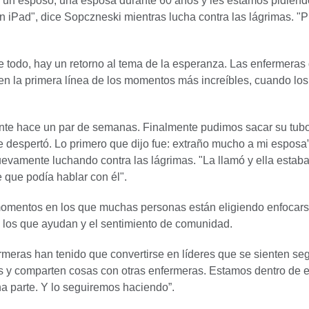
o un esposo, una esposa durante 60 años y les estamos pidiend
n iPad", dice Sopczneski mientras lucha contra las lágrimas. "
e todo, hay un retorno al tema de la esperanza. Las enfermeras
en la primera línea de los momentos más increíbles, cuando los
nte hace un par de semanas. Finalmente pudimos sacar su tub
e despertó. Lo primero que dijo fue: extraño mucho a mi esposa”
evamente luchando contra las lágrimas. "La llamó y ella estab
que podía hablar con él".
omentos en los que muchas personas están eligiendo enfocar
, los que ayudan y el sentimiento de comunidad.
rmeras han tenido que convertirse en líderes que se sienten se
s y comparten cosas con otras enfermeras. Estamos dentro de e
na parte. Y lo seguiremos haciendo”.