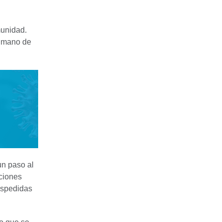
munidad.
a mano de
un paso al
cciones
despedidas