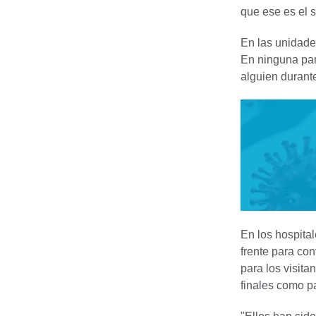
que ese es el s
En las unidade
En ninguna par
alguien durante
En los hospita
frente para con
para los visita
finales como pa