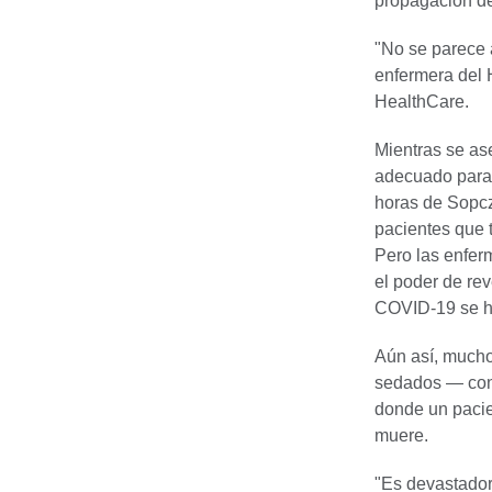
propagación d
"No se parece 
enfermera del H
HealthCare.
Mientras se as
adecuado para 
horas de Sopcz
pacientes que t
Pero las enfer
el poder de rev
COVID-19 se ha
Aún así, mucho
sedados — cone
donde un pacie
muere.
"Es devastador