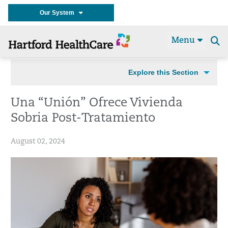
Our System
Menu
Se
t
Explore this Section
Una “Unión” Ofrece Vivienda
Sobria Post-Tratamiento
August 02, 2024