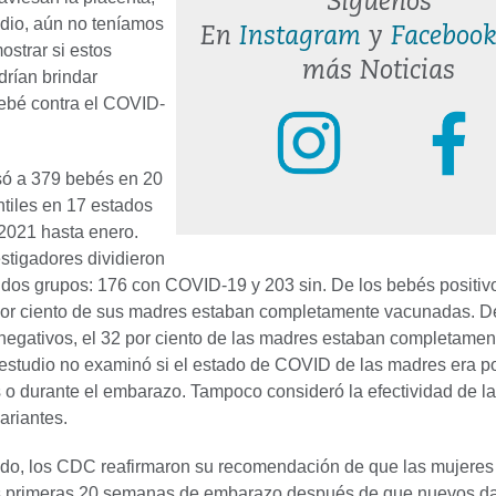
Síguenos
udio, aún no teníamos
En
Instagram
y
Faceboo
ostrar si estos
más Noticias
drían brindar
bebé contra el COVID-
isó a 379 bebés en 20
ntiles en 17 estados
 2021 hasta enero.
stigadores dividieron
 dos grupos: 176 con COVID-19 y 203 sin. De los bebés positiv
or ciento de sus madres estaban completamente vacunadas. D
gativos, el 32 por ciento de las madres estaban completamen
estudio no examinó si el estado de COVID de las madres era po
s o durante el embarazo. Tampoco consideró la efectividad de l
variantes.
do, los CDC reafirmaron su recomendación de que las mujeres
s primeras 20 semanas de embarazo después de que nuevos da