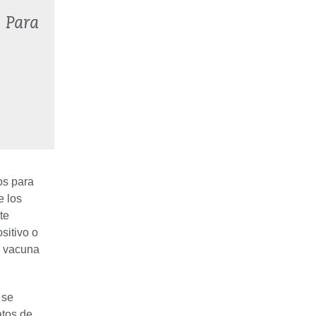
k
Para
os para
e los
te
sitivo o
a vacuna
 se
tos de