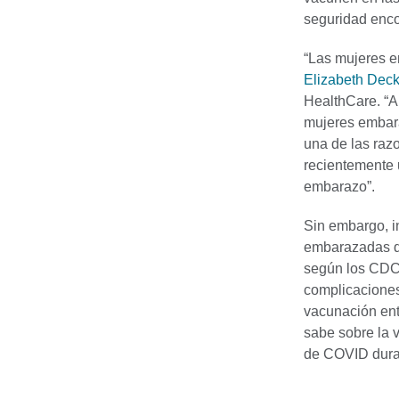
seguridad enco
“Las mujeres e
Elizabeth Dec
HealthCare. “A 
mujeres embar
una de las raz
recientemente 
embarazo”.
Sin embargo, i
embarazadas d
según los CDC.
complicaciones
vacunación ent
sabe sobre la 
de COVID duran