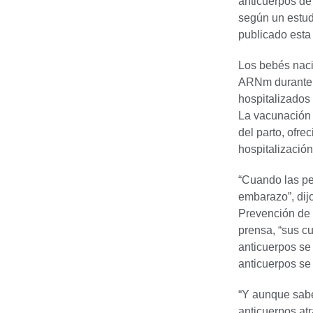
anticuerpos de
según un estud
publicado est
Los bebés nac
ARNm durante e
hospitalizados
La vacunación 
del parto, ofre
hospitalización
“Cuando las p
embarazo”, dij
Prevención de 
prensa, “sus c
anticuerpos se 
anticuerpos se
“Y aunque sab
anticuerpos atr