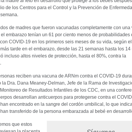
 la madre al feto en desarrollo que protege a los bebés después
io de los Centros para el Control y la Prevención de Enfermed
a semana.
idos de madres que fueron vacunadas completamente con una
l embarazo tenían un 61 por ciento menos de probabilidades 
 con COVID-19 en los primeros seis meses de su vida, según el
más tarde en el embarazo, desde las 21 semanas hasta los 14 
ció incluso altos niveles de protección, hasta el 80%, contra la
.
ersonas reciben una vacuna de ARNm contra el COVID-19 duran
o la Dra. Dana Meaney-Delman, Jefe de la Rama de Investigaci
Monitoreo de Resultados Infantiles de los CDC, en una confere
uerpos desarrollan anticuerpos para protegerse contra el COVID
han encontrado en la sangre del cordón umbilical, lo que indic
 han transferido de la persona embarazada al bebé en desarroll
emos que estos
aviesan la placenta,