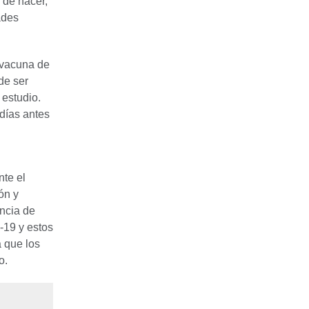
 de nacer,
ades
 vacuna de
de ser
 estudio.
días antes
te el
ón y
ncia de
-19 y estos
a que los
o.