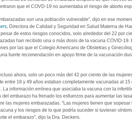
ntraron que el COVD-19 no aumentaba el riesgo de aborto es
mbarazadas son una población vulnerable”, dijo en ese momen
kers
, Directora de Calidad y Seguridad en Salud Materna de Har
pesar de estos riesgos conocidos, solo alrededor del 22 por cie
azadas han recibido una o más dosis de la vacuna COVID-19. 
ones por las que el Colegio Americano de Obstetras y Ginecólo
una fuerte recomendación en apoyo firme de la vacunación dura
ncluso ahora, solo un poco más del 42 por ciento de las mujere
e entre 18 y 49 años estaban completamente vacunadas al 15 
 La información errónea que asociaba la vacuna con la infertili
 del embarazo ha frenado los esfuerzos para aumentar las tas
re las mujeres embarazadas. “Las mujeres tienen que sopesar 
vacuna y los riesgos de lo que podría suceder si tuvieran sínto
te el embarazo”, dijo la Dra. Deckers.