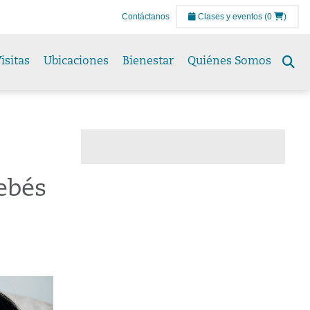
Contáctanos
Clases y eventos
(0
)
isitas
Ubicaciones
Bienestar
Quiénes Somos
Se
to
ebés