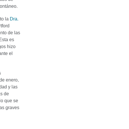
pontáneo.
to la
Dra.
tford
nto de las
Esta es
gos hizo
nte el
s
de enero,
dad y las
as de
lo que se
mas graves