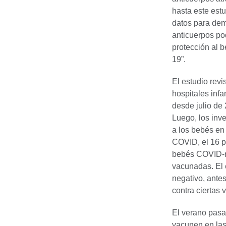
hasta este est
datos para dem
anticuerpos po
protección al 
19”.
El estudio rev
hospitales infa
desde julio de
Luego, los inve
a los bebés en
COVID, el 16 p
bebés COVID-ne
vacunadas. El 
negativo, ante
contra ciertas 
El verano pasa
vacunen en la