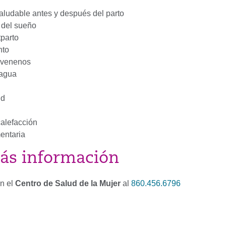
aludable antes y después del parto
 del sueño
parto
nto
 venenos
 agua
ud
calefacción
mentaria
ás información
n el
Centro de Salud de la Mujer
al
860.456.6796