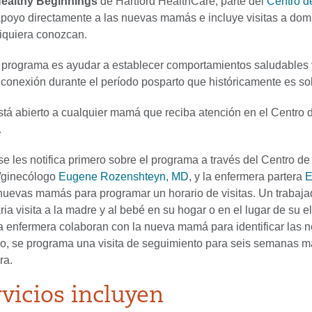
ealthy Beginnings
de Hartford HealthCare, parte del
Centro d
apoyo directamente a las nuevas mamás e incluye visitas a dom
siquiera conozcan.
l programa es ayudar a establecer comportamientos saludables
 conexión durante el período posparto que históricamente es so
tá abierto a cualquier mamá que reciba atención en el Centro 
.
se les notifica primero sobre el programa a través del Centro 
a/ginecólogo
Eugene Rozenshteyn, MD
, y la enfermera partera
E
 nuevas mamás para programar un horario de visitas. Un trabaja
ia visita a la madre y al bebé en su hogar o en el lugar de su el
la enfermera colaboran con la nueva mamá para identificar las 
o, se programa una visita de seguimiento para seis semanas más 
ra.
rvicios incluyen