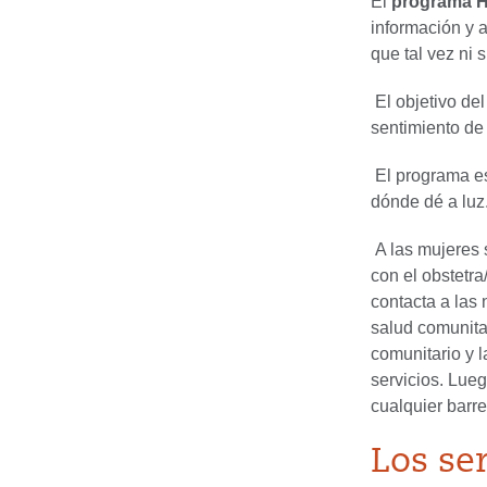
El
programa H
información y 
que tal vez ni 
El objetivo de
sentimiento de
El programa es
dónde dé a luz
A las mujeres 
con el obstetr
contacta a las
salud comunitar
comunitario y 
servicios. Lueg
cualquier barre
Los se