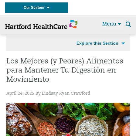
Our System
Menu
Se
t
Explore this Section
Los Mejores (y Peores) Alimentos
para Mantener Tu Digestión en
Movimiento
April 24, 2025 By Lindsay Ryan Crawford