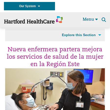
Our System
Menu
Se
t
Explore this Section
Nueva enfermera partera mejora
los servicios de salud de la mujer
en la Región Este