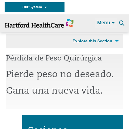
Our System
Menu
Se
t
Explore this Section
Pérdida de
P
eso
Q
uirúrgica
Pierde peso no deseado.
Gana una nueva vida.