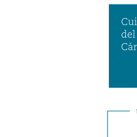
Cu
del
Cá