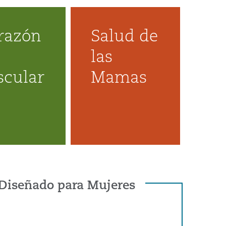
razón
Salud de
las
scular
Mamas
Diseñado para Mujeres