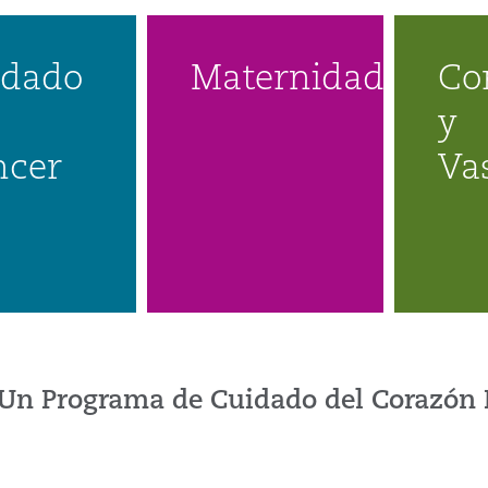
idado
Maternidad
Co
y
ncer
Va
Un Programa de Cuidado del Corazón 