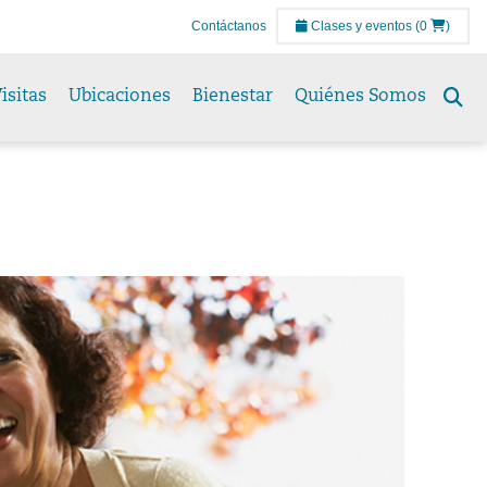
Contáctanos
Clases y eventos
(0
)
isitas
Ubicaciones
Bienestar
Quiénes Somos
Se
to