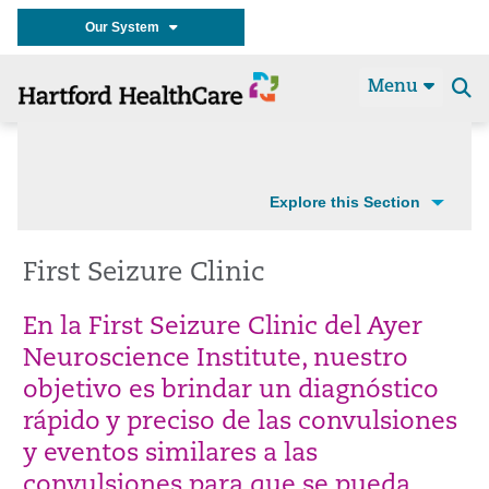
Our System
Menu
Se
t
Explore this Section
First Seizure Clinic
En la First Seizure Clinic del Ayer
Neuroscience Institute, nuestro
objetivo es brindar un diagnóstico
rápido y preciso de las convulsiones
y eventos similares a las
convulsiones para que se pueda