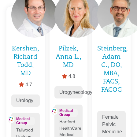
Kershen,
Pilzek,
Steinberg,
Richard
Anna L.,
Adam
Todd,
MD
C., DO,
MD
MBA,
4.8
FACS,
4.7
FACOG
Urogynecology
Urology
Medical
Group
Female
Medical
Hartford
Group
Pelvic
HealthCare
Tallwood
Medicine
Medical
Urology