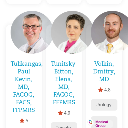
Tulikangas,
Tunitsky-
Volkin,
Paul
Bitton,
Dmitry,
Kevin,
Elena,
MD
MD,
MD,
4.8
FACOG,
FACOG,
FACS,
FFPMRS
Urology
FFPMRS
4.9
5
Medical
Group
Female