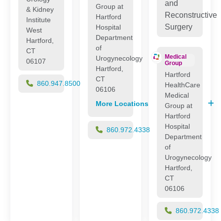
and
Group at
& Kidney
Reconstructive
Hartford
Institute
Surgery
Hospital
West
Department
Hartford,
of
CT
Medical
Urogynecology
06107
Group
Hartford,
Hartford
CT
860.947.8500
HealthCare
06106
Medical
More Locations
Group at
Hartford
Hospital
860.972.4338
Department
of
Urogynecology
Hartford,
CT
06106
860.972.4338